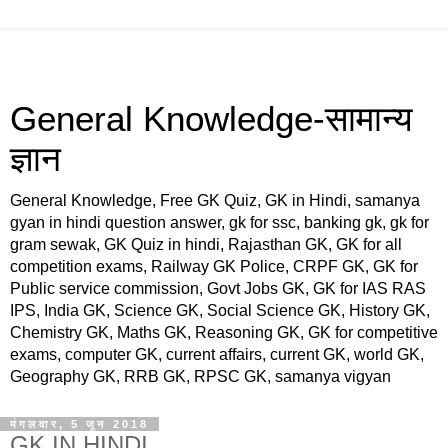
General Knowledge-सामान्य
ज्ञान
General Knowledge, Free GK Quiz, GK in Hindi, samanya
gyan in hindi question answer, gk for ssc, banking gk, gk for
gram sewak, GK Quiz in hindi, Rajasthan GK, GK for all
competition exams, Railway GK Police, CRPF GK, GK for
Public service commission, Govt Jobs GK, GK for IAS RAS
IPS, India GK, Science GK, Social Science GK, History GK,
Chemistry GK, Maths GK, Reasoning GK, GK for competitive
exams, computer GK, current affairs, current GK, world GK,
Geography GK, RRB GK, RPSC GK, samanya vigyan
मंगलवार, 5 जून 2018
GK IN HINDI