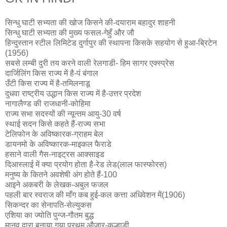
सिन्धु घाटी सभ्यता की खोज किसने की-दयाराम बहादुर शाहनी
सिन्धु घाटी सभ्यता की मुख्य फसल-गेहुँ और जौ
हिन्दुस्तान स्टील लिमिटेड दुर्गापुर की स्थापना किसके सहयोग से हुआ-ब्रिटेन
(1956)
सबसे लम्बी दुरी तय करने वाली रेलगाडी- हिम सागर एक्स्प्रेस
दार्जिलिंग किस राज्य में है-पं बंगाल
उँटी किस राज्य में है-तमिलनाडू
दुधवा राष्ट्रीय उद्धान किस राज्य में है-उत्तर प्रदेश
नागालैण्ड की राजधानी-कोहिमा
राज्य सभा सदस्यों की न्यून्तम आयु-30 वर्ष
स्थाई सदन किसे कहते हैं-राज्य सभा
टेलिफोन के अविष्कारक-ग्राहम बेल
डायनमो के अविष्कारक-माइकल फैराडे
हसाने वाली गैस-नाइट्रस आक्साइड
दिआस्लाई में क्या प्रयोग होता है-रेड लेड(लाल फास्फोरस)
मनुष्य के कितने अवशेषी अंग होते हैं-100
आइने अकबरी के लेखक-अबुल फजल
पहली बार स्वराज की माँग कब हुई-कल कत्ता अधिवेशन में(1906)
सिकन्दर का सेनापति-सेल्युकस
एशिया का ज्योति पुन्ज-गौतम बुद्ध
मानव द्वारा बनाया गया प्रथम औजार-कुल्हाडी