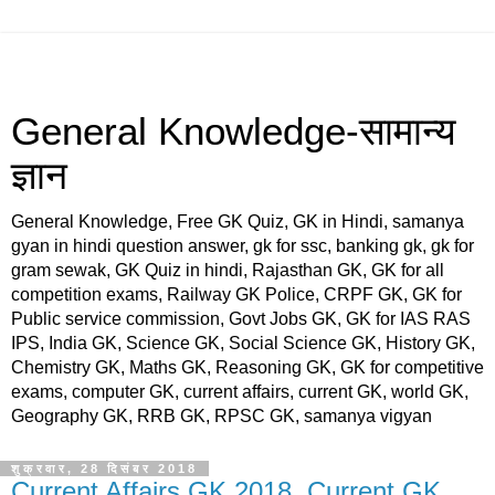
General Knowledge-सामान्य
ज्ञान
General Knowledge, Free GK Quiz, GK in Hindi, samanya
gyan in hindi question answer, gk for ssc, banking gk, gk for
gram sewak, GK Quiz in hindi, Rajasthan GK, GK for all
competition exams, Railway GK Police, CRPF GK, GK for
Public service commission, Govt Jobs GK, GK for IAS RAS
IPS, India GK, Science GK, Social Science GK, History GK,
Chemistry GK, Maths GK, Reasoning GK, GK for competitive
exams, computer GK, current affairs, current GK, world GK,
Geography GK, RRB GK, RPSC GK, samanya vigyan
शुक्रवार, 28 दिसंबर 2018
Current Affairs GK 2018, Current GK