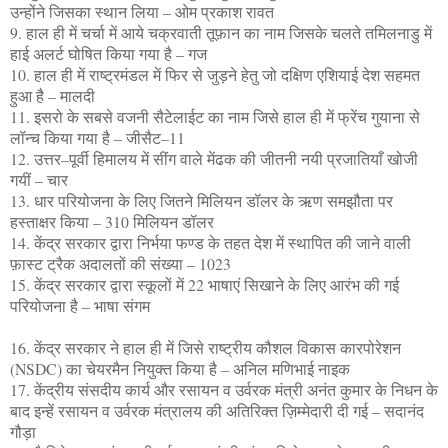
उन्होंने जिसका स्थान लिया – ओम प्रकाश रावत
9. हाल ही में चर्चा में आये चक्रवाती तूफ़ान का नाम जिसके चलते तमिलनाडु में
हाई अलर्ट घोषित किया गया है – गज
10. हाल ही में राष्ट्रमंडल में फिर से जुड़ने हेतु जो दक्षिण एशियाई देश सहमत
हुआ है – मालदी
11. इसरो के सबसे वजनी सैटेलाईट का नाम जिसे हाल ही में फ्रेंच गुयाना से
लॉन्च किया गया है – जीसैट–11
12. उत्तर–पूर्वी हिमालय में सींग वाले मेंढक की जीतनी नयी प्रजातियाँ खोजी
गयीं – चार
13. धार परियोजना के लिए जितने मिलियन डॉलर के ऋण समझौता पर
हस्ताक्षर किया – 310 मिलियन डॉलर
14. केंद्र सरकार द्वारा निर्भया फण्ड के तहत देश में स्थापित की जाने वाली
फ़ास्ट ट्रैक अदालतों की संख्या – 1023
15. केंद्र सरकार द्वारा स्कूलों में 22 भाषाएं सिखाने के लिए आरंभ की गई
परियोजना है – भाषा संगम
16. केंद्र सरकार ने हाल ही में जिसे राष्ट्रीय कौशल विकास कारपोरेशन
(NSDC) का चेयरमैन नियुक्त किया है – अनिल मणिभाई नाइक
17. केंद्रीय संसदीय कार्य और रसायन व उर्वरक मंत्री अनंत कुमार के निधन के
बाद इन्हें रसायन व उर्वरक मंत्रालय की अतिरिक्त ज़िम्मेदारी दी गई – सदानंद
गौड़ा