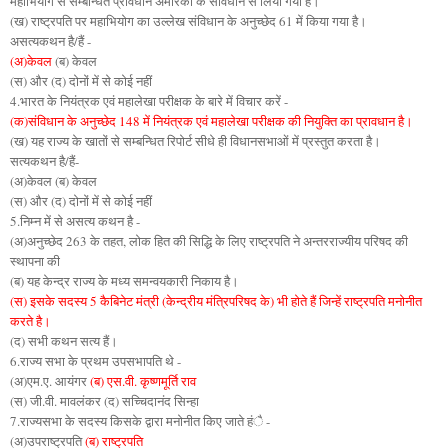
महाभियोग से सम्बन्धित प्रावधान अमेरिका के संविधान से लिया गया है।
(ख) राष्ट्रपति पर महाभियोग का उल्लेख संविधान के अनुच्छेद 61 में किया गया है।
असत्यकथन है/हैं -
(अ)केवल
(ब) केवल
(स) और (द) दोनों में से कोई नहीं
4.भारत के नियंत्रक एवं महालेखा परीक्षक के बारे में विचार करें -
(क)संविधान के अनुच्छेद 148 में नियंत्रक एवं महालेखा परीक्षक की नियुक्ति का प्रावधान है।
(ख) यह राज्य के खातों से सम्बन्धित रिपोर्ट सीधे ही विधानसभाओं में प्रस्तुत करता है।
सत्यकथन है/हैं-
(अ)केवल (ब) केवल
(स) और (द) दोनों में से कोई नहीं
5.निम्न में से असत्य कथन है -
(अ)अनुच्छेद 263 के तहत, लोक हित की सिद्धि के लिए राष्ट्रपति ने अन्तरराज्यीय परिषद की
स्थापना की
(ब) यह केन्द्र राज्य के मध्य समन्वयकारी निकाय है।
(स) इसके सदस्य 5 कैबिनेट मंत्री (केन्द्रीय मंत्रिपरिषद के) भी होते हैं जिन्हें राष्ट्रपति मनोनीत
करते है।
(द) सभी कथन सत्य हैं।
6.राज्य सभा के प्रथम उपसभापति थे -
(अ)एम.ए. आयंगर
(ब) एस.वी. कृष्णमूर्ति राव
(स) जी.वी. मावलंकर (द) सच्चिदानंद सिन्हा
7.राज्यसभा के सदस्य किसके द्वारा मनोनीत किए जाते हंै -
(अ)उपराष्ट्रपति
(ब) राष्ट्रपति