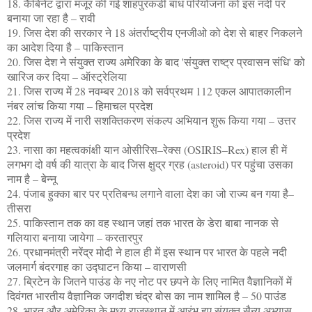
18. कैबिनेट द्वारा मंजूर की गई शाहपुरकंडी बांध परियोजना को इस नदी पर
बनाया जा रहा है – रावी
19. जिस देश की सरकार ने 18 अंतर्राष्ट्रीय एनजीओ को देश से बाहर निकलने
का आदेश दिया है – पाकिस्तान
20. जिस देश ने संयुक्त राज्य अमेरिका के बाद 'संयुक्त राष्ट्र प्रवासन संधि' को
खारिज कर दिया – ऑस्ट्रेलिया
21. जिस राज्य में 28 नवम्बर 2018 को सर्वप्रथम 112 एकल आपातकालीन
नंबर लांच किया गया – हिमाचल प्रदेश
22. जिस राज्य में नारी सशक्तिकरण संकल्प अभियान शुरू किया गया – उत्तर
प्रदेश
23. नासा का महत्वकांक्षी यान ओसीरिस–रेक्स (OSIRIS–Rex) हाल ही में
लगभग दो वर्ष की यात्रा के बाद जिस क्षुद्र ग्रह (asteroid) पर पहुंचा उसका
नाम है – बेन्नू
24. पंजाब हुक्का बार पर प्रतिबन्ध लगाने वाला देश का जो राज्य बन गया है–
तीसरा
25. पाकिस्तान तक का वह स्थान जहां तक भारत के डेरा बाबा नानक से
गलियारा बनाया जायेगा – करतारपुर
26. प्रधानमंत्री नरेंद्र मोदी ने हाल ही में इस स्थान पर भारत के पहले नदी
जलमार्ग बंदरगाह का उद्घाटन किया – वाराणसी
27. ब्रिटेन के जितने पाउंड के नए नोट पर छपने के लिए नामित वैज्ञानिकों में
दिवंगत भारतीय वैज्ञानिक जगदीश चंद्र बोस का नाम शामिल है – 50 पाउंड
28. भारत और अमेरिका के मध्य राजस्थान में आरंभ हुए संयुक्त सैन्य अभ्यास