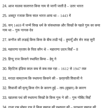
24.
आज मालवा सल्तनत किस नाम से जानी जाती है – उतर भारत
25.
अबदुर रजाक किस साल भारत आया था – 1443 में
26.
सन् 1469 में जन्में सिख धर्म के संसथापक और सिखों के पहले गुरू का कया
नाम था – गुरू नानक देव
27.
कनौज की लडाई किस किस के बीच लडी गई – हुमायुँ और शेर शाह सुरी
28.
महाराणा प्रताप के पिता कौन थे – महाराणा उदय सिहँ
– II
29.
हिन्दु राज किसने स्थापित किया – हेमु ने
30.
ब्रिटिश इंडिया काल कब से कब तक रहा – 1612 से 1947 तक
31.
मराठा साम्राज्य कि स्थापना किसने की – छत्रपति शिवाजी ने
32.
शिवाजी की मृत्यु किस रोग के कारण हुई –
ताप (बुखार) के कारण
33.
खालसा पथं की स्थापना सिखों के किस गुरू ने की – गुरू गोबिंद सिहँ
34.
राजा राम मोहन राय ने किस समाज की स्थापना की – प्राथना समाज की