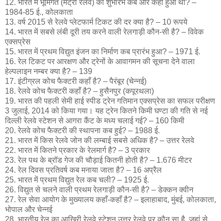
12. भारत में भूमिगत (मेट्रो रेलवे) का शुभारंभ कब और कहाँ हुआ था? –
1984-85 ई., कोलकाता
13. वर्ष 2015 से रेलवे प्लेटफार्म टिकट की दर क्या है? – 10 रूपये
14. भारत में सबसे लंबी दूरी तय करने वाली रेलगाड़ी कौन-सी है? – विवेक
एक्सप्रेस
15. भारत में प्रथम विद्युत इंजन का निर्माण कब प्रारंभ हुआ? – 1971 ई.
16. रेल टिकट पर आरक्षण और ट्रेनों के आवागमन की सूचना देने वाला
हेल्पलाइन नम्बर क्या है? – 139
17. इंटीग्रल कोच फैक्टरी कहाँ है? – पैरंबूर (चेन्नई)
18. रेलवे कोच फैक्टरी कहाँ है? – हुसैनपुर (कपूरथला)
19. भारत की पहली सेमी हाई स्पीड ट्रेन गतिमान एक्सप्रेस का सफल परीक्षण
3 जुलाई, 2014 को किया गया। यह ट्रेन कितने किमी घण्टा की गति से नई
दिल्ली रेलवे स्टेशन से आगरा कैंट के मध्य चलाई गई? – 160 किमी
20. रेलवे कोच फैक्टरी की स्थापना कब हुई? – 1988 ई.
21. भारत में किस रेलवे जोन की लम्बाई सबसे अधिक है? – उत्तर रेलवे
22. भारत में कितने प्रकार के रेलमार्ग है? – 3 प्रकार
23. रेल पथ के ब्रॉड गेज की चौड़ाई कितनी होती है? – 1.676 मीटर
24. रेल दिवस प्रतिवर्ष कब मनाया जाता है? – 16 अप्रैल
25. भारत में प्रथम विद्युत रेल कब चली? – 1925 ई.
26. विद्युत से चलने वाली प्रथम रेलगाड़ी कौन-सी है? – डेक्कन क्वीन
27. रेल सेवा आयोग के मुख्यालय कहाँ-कहाँ है? – इलाहाबाद, मुंबई, कोलकाता,
भोपाल और चेन्नई
28. भारतीय रेल का आखिरी रेलवे स्टेशन उत्तर रेलवे पर कौन सा है, जहां से