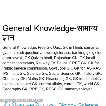
General Knowledge-सामान्य
ज्ञान
General Knowledge, Free GK Quiz, GK in Hindi, samanya
gyan in hindi question answer, gk for ssc, banking gk, gk for
gram sewak, GK Quiz in hindi, Rajasthan GK, GK for all
competition exams, Railway GK Police, CRPF GK, GK for
Public service commission, Govt Jobs GK, GK for IAS RAS
IPS, India GK, Science GK, Social Science GK, History GK,
Chemistry GK, Maths GK, Reasoning GK, GK for competitive
exams, computer GK, current affairs, current GK, world GK,
Geography GK, RRB GK, RPSC GK, samanya vigyan
सोमवार, 30 अप्रैल 2018
जीव विज्ञान सम्बन्धित प्रश्न,Biology Science