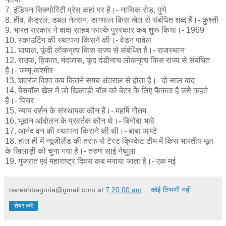
7. इंडियन सिक्योरिटी प्रेस कहां पर है।- नासिक रोड, पुणे
8. हीव, कैड्रल, डबल नेल्सन, डागफल किस खेल से संबंधित शब्द हैं।- कुश्ती
9. भारत सरकार ने दादा साहब फाल्के पुरस्कार कब शुरू किया।- 1969
10. स्काउटिंग की स्थापना किसने की।- वेडन पावेल
11. घापाल, फूंदी लोकनृत्य किस राज्य से संबंधित है।- राजस्थान
12. राउफ, हिकात, मंदजास, कूद दंडीनाच लोकनृत्य किस राज्य से संबंधित
है।- जम्मू-कश्मीर
13. शतरंज विश्व कप कितने समय अंतराल से होता है।- दो साल बाद
14. बेसवॉल खेल में जो खिलाड़ी बॉल को बेटर के लिए फैंकता है उसे कहते
हैं।- पिचर
15. न्याय दर्शन के संस्थापक कौन हैं।- महर्षि गौतम
16. भूदान आंदोलन के प्रवर्तक कौन थे।- बिनोवा भावे
17. आनंद वन की स्थापना किसने की थी।- बाबा आम्टे
18. हाल ही में न्यूजीलैंड की तरफ से टेस्ट क्रिकेट टीम में किस भारतीय मूल
के खिलाड़ी को चुना गया है।- तरुण साई नेथुला
19. गुजरात एवं महाराष्ट्र दिवस कब मनाया जाता है।- एक मई
nareshbagoria@gmail.com
at
7:20:00 am
कोई टिप्पणी नहीं:
शेयर करें