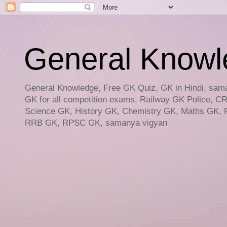
General Knowled
General Knowledge, Free GK Quiz, GK in Hindi, saman
GK for all competition exams, Railway GK Police, C
Science GK, History GK, Chemistry GK, Maths GK, R
RRB GK, RPSC GK, samanya vigyan