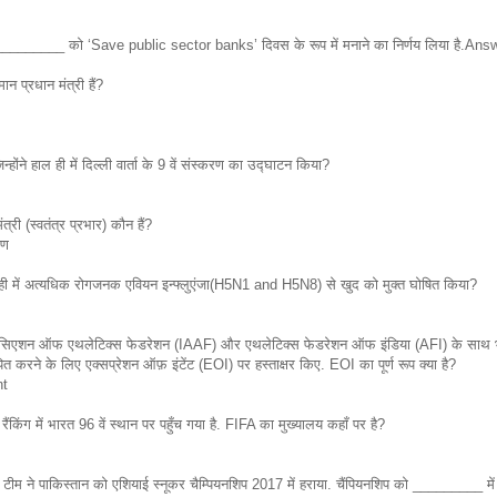
 ____________ को ‘Save public sector banks’ दिवस के रूप में मनाने का निर्णय लिया है.Ans
न प्रधान मंत्री हैं?
न्होंने हाल ही में दिल्ली वार्ता के 9 वें संस्करण का उद्घाटन किया?
्री (स्वतंत्र प्रभार) कौन हैं?
मण
ल ही में अत्यधिक रोगजनक एवियन इन्फ्लुएंजा(H5N1 and H5N8) से खुद को मुक्त घोषित किया?
सिएशन ऑफ एथलेटिक्स फेडरेशन (IAAF) और एथलेटिक्स फेडरेशन ऑफ इंडिया (AFI) के साथ भु
ित करने के लिए एक्सप्रेशन ऑफ़ इंटेंट (EOI) पर हस्ताक्षर किए. EOI का पूर्ण रूप क्या है?
nt
 रैंकिंग में भारत 96 वें स्थान पर पहुँच गया है. FIFA का मुख्यालय कहाँ पर है?
य टीम ने पाकिस्तान को एशियाई स्नूकर चैम्पियनशिप 2017 में हराया. चैंपियनशिप को _________ में