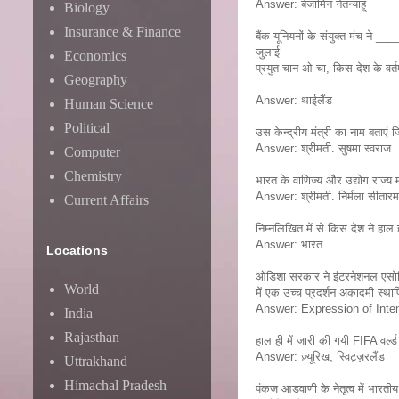
Answer: बेंजामिन नेतन्याहू
Biology
Insurance & Finance
बैंक यूनियनों के संयुक्त मंच ने
जुलाई
Economics
प्रयुत चान-ओ-चा, किस देश के वर्तमा
Geography
Answer: थाईलैंड
Human Science
Political
उस केन्द्रीय मंत्री का नाम बताएं जि
Answer: श्रीमती. सुषमा स्वराज
Computer
Chemistry
भारत के वाणिज्य और उद्योग राज्य मंत
Answer: श्रीमती. निर्मला सीतार
Current Affairs
निम्नलिखित में से किस देश ने हा
Answer: भारत
Locations
ओडिशा सरकार ने इंटरनेशनल एसो
World
में एक उच्च प्रदर्शन अकादमी स्थाप
Answer: Expression of Inte
India
Rajasthan
हाल ही में जारी की गयी FIFA वर्ल्ड
Answer: ज़्यूरिख, स्विट्ज़रलैंड
Uttrakhand
Himachal Pradesh
पंकज आडवाणी के नेतृत्व में भारती