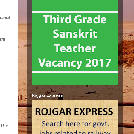
राजधानी
 329
Rojgar Express
 'R' का