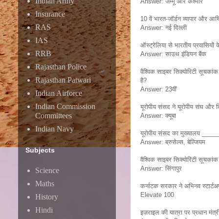
Indian Army
Answer: जम्मू और कश्मीर
Insurance
10 वें भारत-जॉर्डन व्यापार और आ
RAS
Answer: नई दिल्ली
IAS
ऑस्ट्रेलिया से भारतीय प्रवासियों
RRB
Answer: साउथ इंडियन बैंक
Rajasthan Police
वैश्विक साइबर सिक्योरिटी सूचकांक म
Rajasthan Patwari
है?
Answer: 23वीं
Indian Airforce
Indian Commission
यूरोपीय संसद ने यूरोपीय संघ और 
Committees
Answer: क्यूबा
Indian Navy
यूरोपीय संसद का मुख्यालय _____
Answer: ब्रुसेल्स, बेल्जियम
Subjects
वैश्विक साइबर सिक्योरिटी सूचकांक म
Answer: सिंगापुर
Science
Maths
कर्नाटक सरकार ने अभिनव स्टार्
Elevate 100
History
Hindi
इज़राइल की यात्रा पर प्रधान मंत