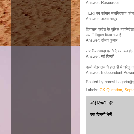
Answer: Resources
TERI का वर्तमान महानिदेशक कौन 
Answer: अजय माथुर
हिमाचल प्रदेश के पुलिस महानिदेशक
रूप में नियुक्त किया गया है.
Answer: संजय कुमार
राष्ट्रीय आपदा प्रतिक्रिया बल 
Answer: नई दिल्ली
ऊर्जा मंत्रालय ने हाल ही में घरे
Answer: Independent Power
Posted by
nareshbagoria@
Labels:
GK Question
,
Sept
कोई टिप्पणी नहीं:
एक टिप्पणी भेजें