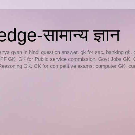
ge-सामान्य ज्ञान
ya gyan in hindi question answer, gk for ssc, banking gk, 
RPF GK, GK for Public service commission, Govt Jobs GK, 
easoning GK, GK for competitive exams, computer GK, curr