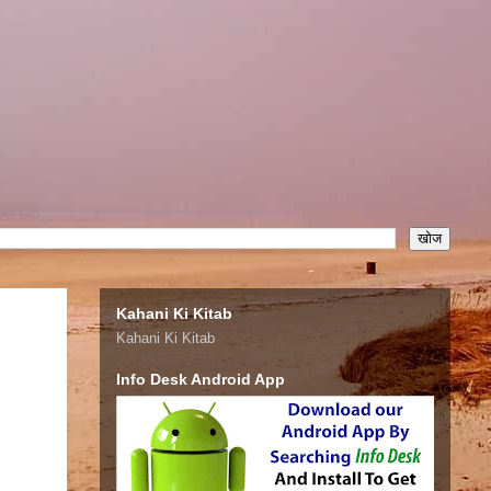
Kahani Ki Kitab
Kahani Ki Kitab
Info Desk Android App