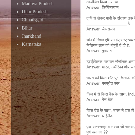
आयोजित किया गया था.
Madhya Pradesh
Answer: किर्गिज़स्तान
Uttar Pradesh
कृषि से लेकर पानी के संरक्षण तक 
Chhatisgarh
___________________ है.
Bihar
Answer: जेरूसलम
Jharkhand
चीन में स्थित एशियन इंफ्रास्ट्रक्
Karnataka
मिलियन लोन को मंजूरी दे दी है.
Answer: गुजरात
ट्राईलेटरल मलाबार नौसैनिक अभ्या
Answer: भारत, अमेरिका और जा
भारत की किस शॉट पुट खिलाडी को ए
Answer: मनप्रीत कौर
निम्न में से किस बैंक के साथ, I
Answer: येस बैंक
किस देश के साथ, भारत ने हाल ही मे
Answer: थाईलैंड
एक अंतरराष्ट्रीय संस्था जो जलवायु 
पूर्ण रूप क्या है?