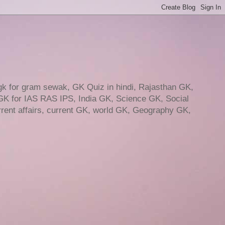
gk for gram sewak, GK Quiz in hindi, Rajasthan GK,
GK for IAS RAS IPS, India GK, Science GK, Social
ent affairs, current GK, world GK, Geography GK,