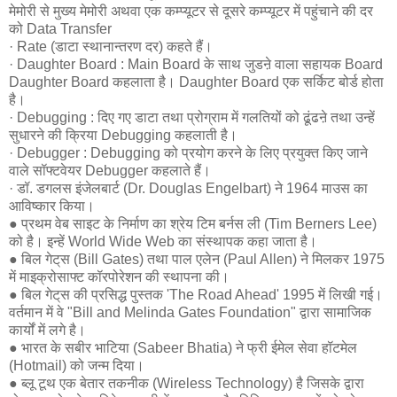
मेमोरी से मुख्य मेमोरी अथवा एक कम्प्यूटर से दूसरे कम्प्यूटर में पहुंचाने की दर
को Data Transfer
· Rate (डाटा स्थानान्तरण दर) कहते हैं।
· Daughter Board : Main Board के साथ जुडऩे वाला सहायक Board
Daughter Board कहलाता है। Daughter Board एक सर्किट बोर्ड होता
है।
· Debugging : दिए गए डाटा तथा प्रोग्राम में गलतियों को ढूंढऩे तथा उन्हें
सुधारने की क्रिया Debugging कहलाती है।
· Debugger : Debugging को प्रयोग करने के लिए प्रयुक्त किए जाने
वाले सॉफ्टवेयर Debugger कहलाते हैं।
· डॉ. डगलस इंजेलबार्ट (Dr. Douglas Engelbart) ने 1964 माउस का
आविष्कार किया।
● प्रथम वेब साइट के निर्माण का श्रेय टिम बर्नस ली (Tim Berners Lee)
को है। इन्हें World Wide Web का संस्थापक कहा जाता है।
● बिल गेट्‌स (Bill Gates) तथा पाल एलेन (Paul Allen) ने मिलकर 1975
में माइक्रोसाफ्ट कॉरपोरेशन की स्थापना की।
● बिल गेट्‌स की प्रसिद्ध पुस्तक 'The Road Ahead' 1995 में लिखी गई।
वर्तमान में वे "Bill and Melinda Gates Foundation" द्वारा सामाजिक
कार्यों में लगे है।
● भारत के सबीर भाटिया (Sabeer Bhatia) ने फ्री ईमेल सेवा हॉटमेल
(Hotmail) को जन्म दिया।
● ब्लू टूथ एक बेतार तकनीक (Wireless Technology) है जिसके द्वारा