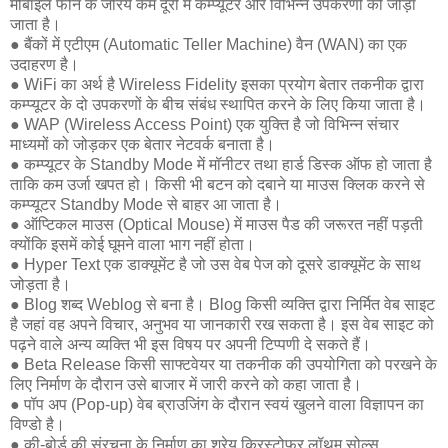
मोबाइल फोन के जरिये कम दूरी में कम्प्यूटर और विभिन्न उपकरणों को जोड़ा
जाता है।
● बैंकों में एटीएम (Automatic Teller Machine) वैन (WAN) का एक
उदाहरण है।
● WiFi का अर्थ है Wireless Fidelity इसका प्रयोग बेतार तकनीक द्वारा
कम्प्यूटर के दो उपकरणों के बीच संबंध स्थापित करने के लिए किया जाता है।
● WAP (Wireless Access Point) एक युक्ति है जो विभिन्न संचार
माध्यमों को जोड़कर एक बेतार नेटवर्क बनाता है।
● कम्प्यूटर के Standby Mode में मॉनीटर तथा हार्ड डिस्क ऑफ हो जाता है
ताकि कम उर्जा खपत हो। किसी भी बटन को दबाने या माउस क्लिक करने से
कम्प्यूटर Standby Mode से बाहर आ जाता है।
● ऑप्टिकल माउस (Optical Mouse) में माउस पैड की जरूरत नहीं पड़ती
क्योंकि इसमें कोई घूमने वाला भाग नहीं होता।
● Hyper Text एक डाक्यूमेंट है जो उस वेब पेज को दूसरे डाक्यूमेंट के साथ
जोड़ता है।
● Blog शब्द Weblog से बना है। Blog किसी व्यक्ति द्वारा निर्मित वेब साइट
है जहां वह अपने विचार, अनुभव या जानकारी रख सकता है। इस वेब साइट को
पढ़ने वाले अन्य व्यक्ति भी इस विषय पर अपनी टिप्पणी दे सकते हैं।
● Beta Release किसी साफ्टवेयर या तकनीक की उपयोगिता को परखने के
लिए निर्माण के दौरान उसे बाजार में जारी करने को कहा जाता है।
● पॉप अप (Pop-up) वेब ब्राउजिंग के दौरान स्वयं खुलने वाला विज्ञापन का
विण्डो है।
● की-बोर्ड की संरचना के निर्माण का श्रेय क्रिस्टोफर लॉथम सोल्स