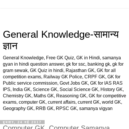
General Knowledge-सामान्य
ज्ञान
General Knowledge, Free GK Quiz, GK in Hindi, samanya
gyan in hindi question answer, gk for ssc, banking gk, gk for
gram sewak, GK Quiz in hindi, Rajasthan GK, GK for all
competition exams, Railway GK Police, CRPF GK, GK for
Public service commission, Govt Jobs GK, GK for IAS RAS
IPS, India GK, Science GK, Social Science GK, History GK,
Chemistry GK, Maths GK, Reasoning GK, GK for competitive
exams, computer GK, current affairs, current GK, world GK,
Geography GK, RRB GK, RPSC GK, samanya vigyan
बुधवार, 24 मई 2017
Computer GK, Computer Samanya