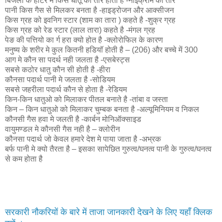
बिजली के हीटर मे किस धातू का तार होता है -नाइक्रोम का तार
पानी किस गैस से मिलकर बनता है -हाइड्रोजन और आक्सीजन
किस ग्रह को इवनिग स्टार (शाम का तारा ) कहते है -शुक्र ग्रह
किस ग्रह को रेड स्टार (लाल तारा) कहते है -मंगल ग्रह
पेङ की पत्तियो का र्ग हरा क्यो होत है -क्लोरोफिल के कारण
मनुष्य के शरीर मे कुल कितनी हडियॉ होती है – (206) और बच्चे में 300
आग मे कौन सा पदर्थ नही जलता है -एसबेस्ट्स
सबसे कठोर धातु कौन सी होती है -हीरा
कौनसा पदार्थ पानी मे जलता है -सोडियम
सबसे जहरीला पदार्थ कौन से होता है -रेडियम
किन-किन धातुओ को मिलाकर पीतल बनाते है -तांबा व जस्ता
किन – किन धातुओ को मिलाकर चुम्बक बनता है -अल्यूमिनियम व निकल
कौनसी गैस हवा मे जलती है -कार्बन मोनिऑक्साइड
वायुमण्डल मे कौनसी गैस नही है – क्लोरीन
कौनसा पदार्थ जो केवल हमारे देश मे पाया जाता है -अभ्रक
बर्फ पानी मे क्यो तैरता है – इसका सापेछित गुरुत्व/घनत्व पानी के गुरुत्व/घनत्व
से कम होता है
सरकारी नौकरियों के बारे में ताजा जानकारी देखने के लिए यहाँ क्लिक