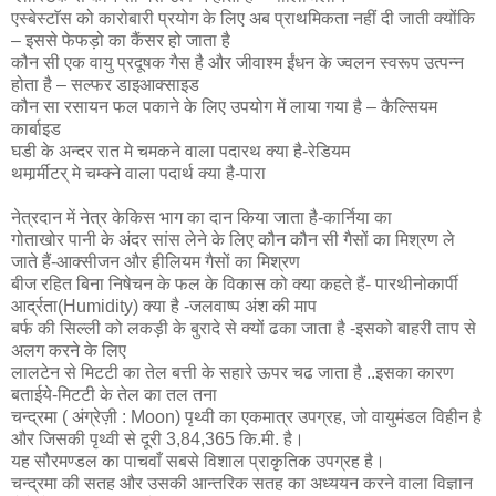
एस्बेस्टाॅस को कारोबारी प्रयोग के लिए अब प्राथमिकता नहीं दी जाती क्योंकि
– इससे फेफड़ो का कैंसर हो जाता है
कौन सी एक वायु प्रदूषक गैस है और जीवाश्म ईंधन के ज्वलन स्वरूप उत्पन्न
होता है – सल्फर डाइआक्साइड
कौन सा रसायन फल पकाने के लिए उपयोग में लाया गया है – कैल्सियम
कार्बाइड
घडी के अन्दर रात मे चमकने वाला पदारथ क्या है-रेडियम
थमार्र्मीटर् मे चम्क्ने वाला पदार्थ क्या है-पारा
नेत्रदान में नेत्र केकिस भाग का दान किया जाता है-कार्निया का
गोताखोर पानी के अंदर सांस लेने के लिए कौन कौन सी गैसों का मिश्रण ले
जाते हैं-आक्सीजन और हीलियम गैसों का मिश्रण
बीज रहित बिना निषेचन के फल के विकास को क्या कहते हैं- पारथीनोकार्पी
आर्द्रता(Humidity) क्या है -जलवाष्प अंश की माप
बर्फ की सिल्ली को लकड़ी के बुरादे से क्यों ढका जाता है -इसको बाहरी ताप से
अलग करने के लिए
लालटेन से मिटटी का तेल बत्ती के सहारे ऊपर चढ जाता है ..इसका कारण
बताईये-मिटटी के तेल का तल तना
चन्द्रमा ( अंग्रेज़ी : Moon) पृथ्वी का एकमात्र उपग्रह, जो वायुमंडल विहीन है
और जिसकी पृथ्वी से दूरी 3,84,365 कि.मी. है।
यह सौरमण्डल का पाचवाँ सबसे विशाल प्राकृतिक उपग्रह है।
चन्द्रमा की सतह और उसकी आन्तरिक सतह का अध्ययन करने वाला विज्ञान