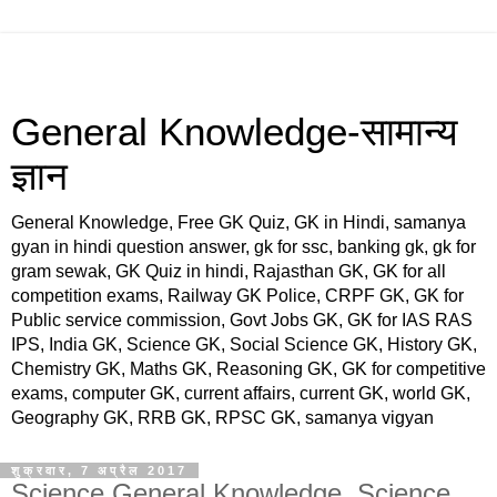
General Knowledge-सामान्य
ज्ञान
General Knowledge, Free GK Quiz, GK in Hindi, samanya
gyan in hindi question answer, gk for ssc, banking gk, gk for
gram sewak, GK Quiz in hindi, Rajasthan GK, GK for all
competition exams, Railway GK Police, CRPF GK, GK for
Public service commission, Govt Jobs GK, GK for IAS RAS
IPS, India GK, Science GK, Social Science GK, History GK,
Chemistry GK, Maths GK, Reasoning GK, GK for competitive
exams, computer GK, current affairs, current GK, world GK,
Geography GK, RRB GK, RPSC GK, samanya vigyan
शुक्रवार, 7 अप्रैल 2017
Science General Knowledge, Science