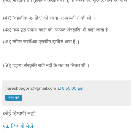
(46) भारतीय संघ (इंडियन असोसियेशन) के संस्थापक सुरेन्द्र नाथ बनर्जी थे
।
(47) “तहकीक -ए- हिंद” की रचना अलबरूनी ने की थी ।
(48) मध्य पूरा पाषाण काल को “फलक संस्कृति” भी कहा जाता है ।
(49) तमिल सर्वाधिक प्राचीन द्रविड़ भाषा है ।
(50) हड़प्पा संस्कृति रावी नदी के तट पर स्थित थी ।
nareshbagoria@gmail.com
at
6:55:00 am
शेयर करें
कोई टिप्पणी नहीं:
एक टिप्पणी भेजें