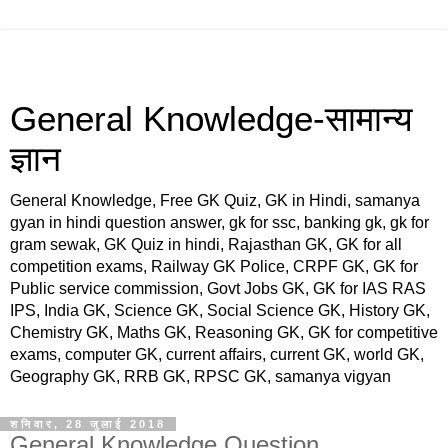
General Knowledge-सामान्य
ज्ञान
General Knowledge, Free GK Quiz, GK in Hindi, samanya
gyan in hindi question answer, gk for ssc, banking gk, gk for
gram sewak, GK Quiz in hindi, Rajasthan GK, GK for all
competition exams, Railway GK Police, CRPF GK, GK for
Public service commission, Govt Jobs GK, GK for IAS RAS
IPS, India GK, Science GK, Social Science GK, History GK,
Chemistry GK, Maths GK, Reasoning GK, GK for competitive
exams, computer GK, current affairs, current GK, world GK,
Geography GK, RRB GK, RPSC GK, samanya vigyan
शनिवार, 28 जुलाई 2018
General Knowledge Question