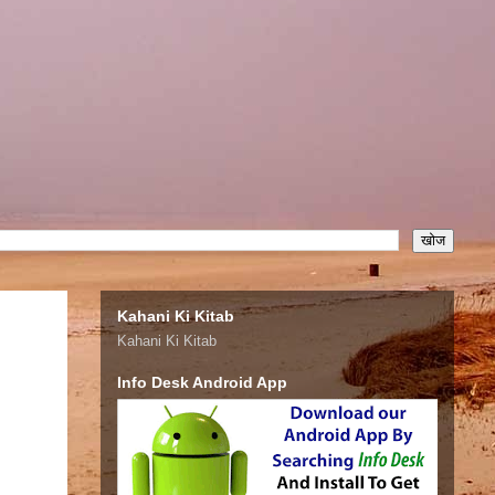
Kahani Ki Kitab
Kahani Ki Kitab
Info Desk Android App