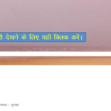
नवाया।- नूरजहां