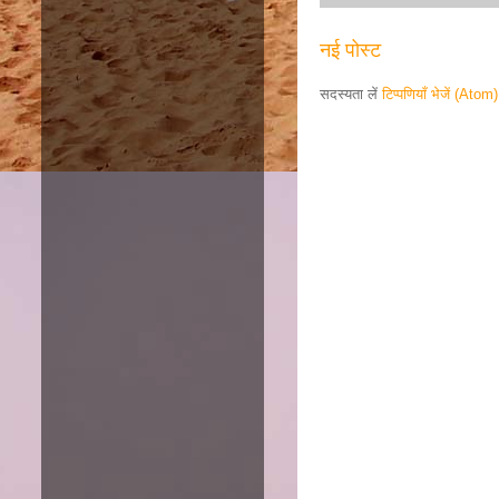
नई पोस्ट
सदस्यता लें
टिप्पणियाँ भेजें (Atom)
Responsive ad