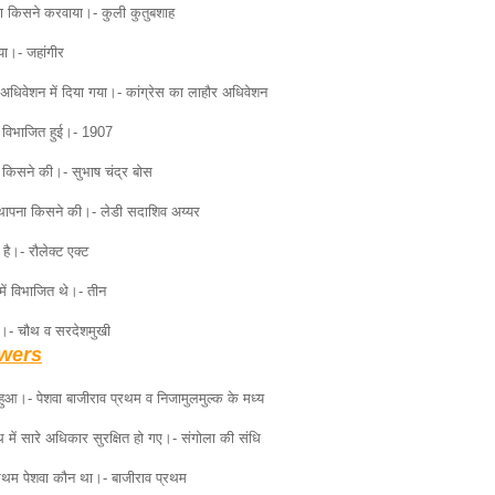
्माण किसने करवाया।- कुली कुतुबशाह
ा।- जहांगीर
स अधिवेशन में दिया गया।- कांग्रेस का लाहौर अधिवेशन
ब विभाजित हुई।- 1907
 किसने की।- सुभाष चंद्र बोस
्थापना किसने की।- लेडी सदाशिव अय्यर
ै।- रौलेक्ट एक्ट
में विभाजित थे।- तीन
े।- चौथ व सरदेशमुखी
wers
 हुआ।- पेशवा बाजीराव प्रथम व निजामुलमुल्क के मध्य
 में सारे अधिकार सुरक्षित हो गए।- संगोला की संधि
्रथम पेशवा कौन था।- बाजीराव प्रथम