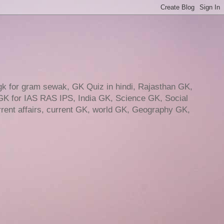
gk for gram sewak, GK Quiz in hindi, Rajasthan GK,
GK for IAS RAS IPS, India GK, Science GK, Social
ent affairs, current GK, world GK, Geography GK,