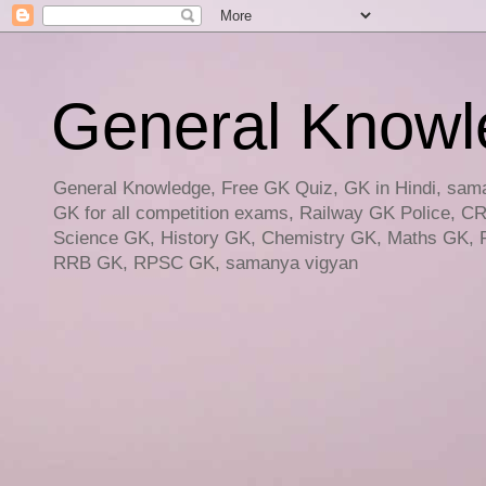
General Knowled
General Knowledge, Free GK Quiz, GK in Hindi, saman
GK for all competition exams, Railway GK Police, C
Science GK, History GK, Chemistry GK, Maths GK, R
RRB GK, RPSC GK, samanya vigyan