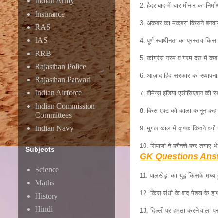
Indian Army
2. हैदराबाद में चार मीनार का निर
Insurance
3. अकबर का मकबरा किसने बनवाय
RAS
IAS
4. पूर्ण स्वाधीनता का प्रस्ताव कि
RRB
5. कांग्रेस नरम व गरम दल में क
Rajasthan Police
6. आज़ाद हिंद सरकार की स्थापना
Rajasthan Patwari
Indian Airforce
7. वीमेन्स इंडिया एसोसिएशन की स
Indian Commission
8. किस एक्ट को काला कानून कहा ह
Committees
Indian Navy
9. मुगल काल में कृषक कितने वर्गो 
10. शिवाजी ने कौनसे कर लगाए थ
Subjects
GK Questions Ans
Science
11. पालखेड़ा का युद्ध किसके मध्य
Maths
12. किस संधी के बाद पेशवा के हाथ
History
Hindi
13. दिल्ली पर हमला करने वाला प