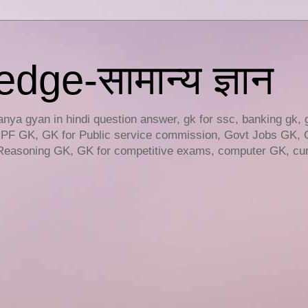
ge-सामान्य ज्ञान
ya gyan in hindi question answer, gk for ssc, banking gk, 
RPF GK, GK for Public service commission, Govt Jobs GK, 
easoning GK, GK for competitive exams, computer GK, curr