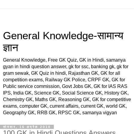
General Knowledge-सामान्य
ज्ञान
General Knowledge, Free GK Quiz, GK in Hindi, samanya
gyan in hindi question answer, gk for ssc, banking gk, gk for
gram sewak, GK Quiz in hindi, Rajasthan GK, GK for all
competition exams, Railway GK Police, CRPF GK, GK for
Public service commission, Govt Jobs GK, GK for IAS RAS
IPS, India GK, Science GK, Social Science GK, History GK,
Chemistry GK, Maths GK, Reasoning GK, GK for competitive
exams, computer GK, current affairs, current GK, world GK,
Geography GK, RRB GK, RPSC GK, samanya vigyan
सोमवार, 16 अप्रैल 2018
100 GK in Hindi Questions Answers