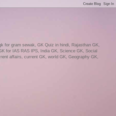
gk for gram sewak, GK Quiz in hindi, Rajasthan GK,
GK for IAS RAS IPS, India GK, Science GK, Social
ent affairs, current GK, world GK, Geography GK,