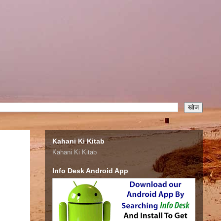
Kahani Ki Kitab
Kahani Ki Kitab
Info Desk Android App