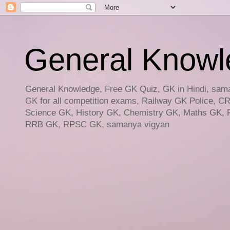
General Knowled
General Knowledge, Free GK Quiz, GK in Hindi, saman
GK for all competition exams, Railway GK Police, C
Science GK, History GK, Chemistry GK, Maths GK, R
RRB GK, RPSC GK, samanya vigyan