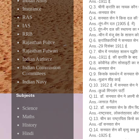
Indian Army
Ans.-1911 ई.
Q.3. चीनी क्रांति का नायक कौन 
Insurance
Ans.-सनयात सेन
RAS
Q.4. सनयात सेन ने किस दल की स
Ans.-तुंग-मेंग दल (1905 ई. में)
IAS
Q.5. तुंग-मेंग दल की स्थापना का
RRB
Ans.-चीन में मंजू वंश के शासन क
Q.6. क्रांतिकारियों ने सनयात से
Rajasthan Police
Ans.-29 दिसंबर 1911 ई.
Rajasthan Patwari
Q.7. चीन में गणतंत्र शासन पद्धति
Ans.-1911 ई. की क्रांति के बाद
Indian Airforce
Q.8. कोवीनेड लीग सोसाइटी का स
Indian Commission
Ans.-सनयात सेन
Committees
Q.9. किसके समर्थन में सनयात सेन
Ans.-युआन शीह काई
Indian Navy
Q.10. 1912 ई. में सनयात सेन ने क
Ans.-कुओ मिंगतांग पार्टी
Subjects
Q.11. डॉ. सनयात सेन ने अपनी से
Ans.-जनरल गैलेन
Q.12. डॉ. सनयात सेन के तीन सिद्
Science
Ans.-राष्ट्रवाद, लोकतंत्रवाद और
Maths
Q.13. चीन का राष्ट्रपिता किसे कह
Ans.-डॉ सनयात सेन
History
Q.14. सनयात सेन की मृत्यु कब हु
Hindi
Ans.-1925 ई.