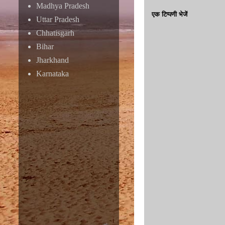
Madhya Pradesh
एक टिप्पणी भेजें
Uttar Pradesh
Chhatisgarh
Bihar
Jharkhand
Karnataka