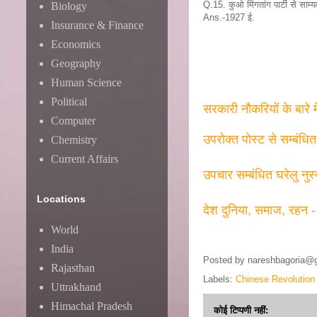
Q.15. कुओ मिंगतांग पार्टी से सा
Biology
Ans.-1927 ई.
Insurance & Finance
Economics
Geography
Human Science
Political
सरकारी नौकरियों के बारे 
Computer
उपरोक्त पोस्ट से सम्बंधि
Chemistry
Current Affairs
उपचार सम्बंधित घरेलु नुस
Locations
देश दुनिया, समाज, रहन -
World
India
Posted by
nareshbagoria@
Rajasthan
Labels:
Chinese Revolutio
Uttrakhand
Himachal Pradesh
कोई टिप्पणी नहीं: