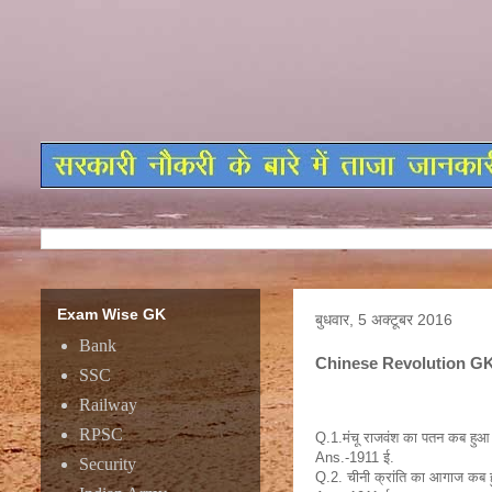
Exam Wise GK
बुधवार, 5 अक्टूबर 2016
Bank
Chinese Revolution G
SSC
Railway
RPSC
Q.1.मंचू राजवंश का पतन कब हुआ
Ans.-1911 ई.
Security
Q.2. चीनी क्रांति का आगाज कब 