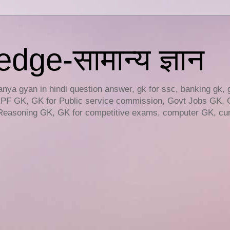
ge-सामान्य ज्ञान
ya gyan in hindi question answer, gk for ssc, banking gk, 
RPF GK, GK for Public service commission, Govt Jobs GK, 
easoning GK, GK for competitive exams, computer GK, curr