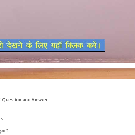
K Question and Answer
 ?
हुआ ?