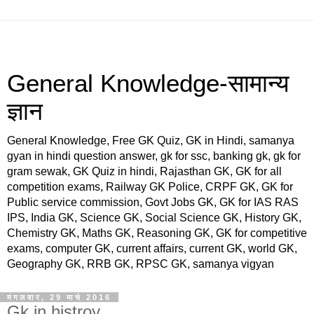
General Knowledge-सामान्य
ज्ञान
General Knowledge, Free GK Quiz, GK in Hindi, samanya
gyan in hindi question answer, gk for ssc, banking gk, gk for
gram sewak, GK Quiz in hindi, Rajasthan GK, GK for all
competition exams, Railway GK Police, CRPF GK, GK for
Public service commission, Govt Jobs GK, GK for IAS RAS
IPS, India GK, Science GK, Social Science GK, History GK,
Chemistry GK, Maths GK, Reasoning GK, GK for competitive
exams, computer GK, current affairs, current GK, world GK,
Geography GK, RRB GK, RPSC GK, samanya vigyan
मंगलवार, 29 मार्च 2016
Gk in histroy