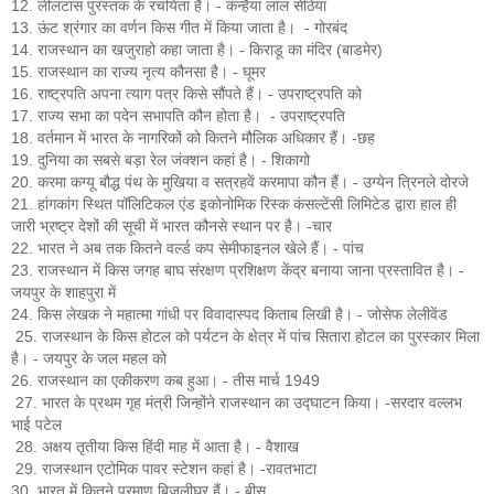
12. लीलटांस पुरस्तक के रचयिता हैं। - कन्हैया लाल सेठिया
13. ऊंट श्रंगार का वर्णन किस गीत में किया जाता है। - गोरबंद
14. राजस्थान का खजुराहो कहा जाता है। - किराडू का मंदिर (बाडमेर)
15. राजस्थान का राज्य नृत्य कौनसा है। - घूमर
16. राष्ट्रपति अपना त्याग पत्र किसे सौंपते हैं। - उपराष्ट्रपति को
17. राज्य सभा का पदेन सभापति कौन होता है। - उपराष्ट्रपति
18. वर्तमान में भारत के नागरिकों को कितने मौलिक अधिकार हैं। -छह
19. दुनिया का सबसे बड़ा रेल जंक्शन कहां है। - शिकागो
20. करमा कग्यू बौद्ध पंथ के मुखिया व सत्रहवें करमापा कौन हैं। - उग्येन त्रिनले दोरजे
21. हांगकांग स्थित पॉलिटिकल एंड इकोनोमिक रिस्क कंसल्टेंसी लिमिटेड द्वारा हाल ही
जारी भ्रष्ट्र देशों की सूची में भारत कौनसे स्थान पर है। -चार
22. भारत ने अब तक कितने वर्ल्ड कप सेमीफाइनल खेले हैं। - पांच
23. राजस्थान में किस जगह बाघ संरक्षण प्रशिक्षण केंद्र बनाया जाना प्रस्तावित है। -
जयपुर के शाहपुरा में
24. किस लेखक ने महात्मा गांधी पर विवादास्पद किताब लिखी है। - जोसेफ लेलीवेंड
25. राजस्थान के किस होटल को पर्यटन के क्षेत्र में पांच सितारा होटल का पुरस्कार मिला
है। - जयपुर के जल महल को
26. राजस्थान का एकीकरण कब हुआ। - तीस मार्च 1949
27. भारत के प्रथम गृह मंत्री जिन्होंने राजस्थान का उद्घाटन किया। -सरदार वल्लभ
भाई पटेल
28. अक्षय तृतीया किस हिंदी माह में आता है। - वैशाख
29. राजस्थान एटोमिक पावर स्टेशन कहां है। -रावतभाटा
30. भारत में कितने परमाणु बिजलीघर हैं। - बीस