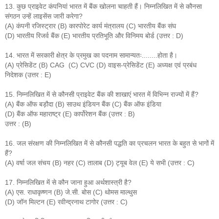
13. कुछ प्राइवेट कंपनियां भारत में बैंक खोलना चाहती हैं। निम्नलिखित में से कौनसा
संगठन उन्हें लाइसेंस जारी करेगा?
(A) कंपनी रजिस्ट्रार (B) कारपोरेट कार्य मंत्रालय (C) भारतीय बैंक संघ
(D) भारतीय रिजर्व बैंक (E) भारतीय प्रतिभूति और विनिमय बोर्ड (उत्तर : D)
14. भारत में सरकारी क्षेत्र के प्रमुख का पदनाम सामान्यतः........होता है।
(A) प्रेसिडेंट (B) CAG (C) CVC (D) वाइस-प्रेसिडेंट (E) अध्यक्ष एवं प्रबंध
निदेशक (उत्तर : E)
15. निम्नलिखित में से कौनसी प्राइवेट बैंक की शाखाएं भारत में विभिन्न राज्यों में हैं?
(A) बैंक ऑफ बड़ौदा (B) साउथ इंडियन बैंक (C) बैंक ऑफ इंडिया
(D) बैंक ऑफ महाराष्ट्र (E) कार्पोरेशन बैंक (उत्तर : B)
उत्तर : (B)
16. जल संरक्षण की निम्नलिखित में से कौनसी पद्धति का प्रचलन भारत के बहुत से भागों में
हैं?
(A) वर्षा जल संचय (B) नहर (C) तालाब (D) ट्यूब वेल (E) ये सभी (उत्तर : C)
17. निम्नलिखित में से कौन जाना हुआ अर्थशास्त्री है?
(A) एस. राधाकृष्णन (B) जे.सी. बोस (C) थोमस माल्थुस
(D) जॉन मिल्टन (E) रवीन्द्रनाथ टागोर (उत्तर : C)