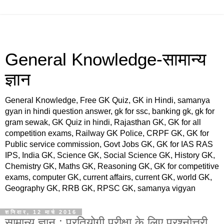
General Knowledge-सामान्य
ज्ञान
General Knowledge, Free GK Quiz, GK in Hindi, samanya
gyan in hindi question answer, gk for ssc, banking gk, gk for
gram sewak, GK Quiz in hindi, Rajasthan GK, GK for all
competition exams, Railway GK Police, CRPF GK, GK for
Public service commission, Govt Jobs GK, GK for IAS RAS
IPS, India GK, Science GK, Social Science GK, History GK,
Chemistry GK, Maths GK, Reasoning GK, GK for competitive
exams, computer GK, current affairs, current GK, world GK,
Geography GK, RRB GK, RPSC GK, samanya vigyan
शनिवार, 12 मार्च 2016
सामान्य ज्ञान : प्रतियोगी परीक्षा के लिए प्रश्नोत्तरी