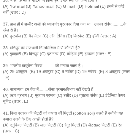
36. भारत के सबीर भाटिया ने किस फ्री ईमेल सेवा को जन्म दिया ?
(A) YG mail (B) Yahoo mail (C) G mail (D) Hotmail (E) इनमें से कोई
नहीं (उत्तर : D)
37. हाल ही में शब्बीर अली को ध्यानचंद पुरस्कार दिया गया था। उसका संबंध..........के
खेल से है।
(A) फुटबॉल (B) बैडमिंटन (C) लॉन टेनिस (D) क्रिकेट (E) हॉकी (उत्तर : A)
38. मणिपुर की राजधानी निम्नलिखित में से कौनसी है?
(A) गुवाहाटी (B) दिसपुर (C) इटानगर (D) कोहिमा (E) इम्फाल (उत्तर : E)
39. भारतीय वायुसेना दिवस...........को मनाया जाता है।
(A) 29 अक्टूबर (B) 19 अक्टूबर (C) 9 नवंबर (D) 19 नवंबर (E) 8 अक्टूबर (उत्तर
: E)
40. सामान्यतः हम बैंक में........जैसा प्रभाग/विभाग नहीं देखते हैं।
(A) ऋण प्रभाग (B) भुगतान प्रभाग (C) रसीद (D) ग्राहक संबंध (E) इंटेन्सिव केयर
यूनिट (उत्तर : E)
41. किस प्रकार की मिट्टी को कपास की मिट्टी (cotton soil) कहते हैं क्योंकि यह
कपास उगाने के लिए अच्छी होती है?
(A) एलुवियल मिट्टी (B) लाल मिट्टी (C) रेगुर मिट्टी (D) लैटराइट मिट्टी (E) रेत
(उत्तर : C)