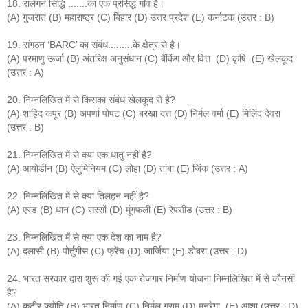
18. रालेगन सिद्धि .......का एक प्रसिद्ध गाँव है।
(A) गुजरात (B) महाराष्ट्र (C) बिहार (D) उत्तर प्रदेश (E) कर्नाटक (उत्तर : B)
19. संगठन ‘BARC’ का संबंध.........के क्षेत्र से है।
(A) परमाणु ऊर्जा (B) अंतरिक्ष अनुसंधान (C) बैंकिंग और वित्त (D) कृषि (E) खेलकूद
(उत्तर : A)
20. निम्नलिखित में से किसका संबंध खेलकूद से है?
(A) शाहिद कपूर (B) अपर्णा पोपट (C) बरखा दत्त (D) निर्मल वर्मा (E) मिलिंद देवरा
(उत्तर : B)
21. निम्नलिखित में से क्या एक धातु नहीं है?
(A) आयोडीन (B) ऐलुमिनियम (C) लोहा (D) तांबा (E) जिंक (उत्तर : A)
22. निम्नलिखित में से क्या तिलहन नहीं है?
(A) एरंड (B) धान (C) सरसों (D) मूंगफली (E) रेपसीड (उत्तर : B)
23. निम्नलिखित में से क्या एक देश का नाम है?
(A) दलासी (B) पोर्तुगीस (C) फ्रेंच (D) जार्जिया (E) डोबरा (उत्तर : D)
24. भारत सरकार द्वारा शुरू की गई एक रोजगार निर्माण योजना निम्नलिखित में से कौनसी
है?
(A) कुटीर ज्योति (B) भारत निर्माण (C) निर्मल ग्राम (D) मनरेगा (E) आशा (उत्तर : D)