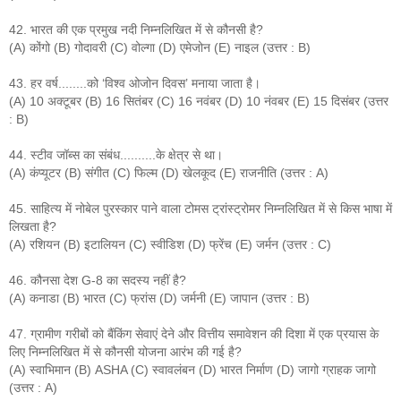
42. भारत की एक प्रमुख नदी निम्नलिखित में से कौनसी है?
(A) कोंगो (B) गोदावरी (C) वोल्गा (D) एमेजोन (E) नाइल (उत्तर : B)
43. हर वर्ष........को ‘विश्व ओजोन दिवस’ मनाया जाता है।
(A) 10 अक्टूबर (B) 16 सितंबर (C) 16 नवंबर (D) 10 नंवबर (E) 15 दिसंबर (उत्तर
: B)
44. स्टीव जॉब्स का संबंध..........के क्षेत्र से था।
(A) कंप्यूटर (B) संगीत (C) फिल्म (D) खेलकूद (E) राजनीति (उत्तर : A)
45. साहित्य में नोबेल पुरस्कार पाने वाला टोमस ट्रांस्ट्रोमर निम्नलिखित में से किस भाषा में
लिखता है?
(A) रशियन (B) इटालियन (C) स्वीडिश (D) फ्रेंच (E) जर्मन (उत्तर : C)
46. कौनसा देश G-8 का सदस्य नहीं है?
(A) कनाडा (B) भारत (C) फ्रांस (D) जर्मनी (E) जापान (उत्तर : B)
47. ग्रामीण गरीबों को बैंकिंग सेवाएं देने और वित्तीय समावेशन की दिशा में एक प्रयास के
लिए निम्नलिखित में से कौनसी योजना आरंभ की गई है?
(A) स्वाभिमान (B) ASHA (C) स्वावलंबन (D) भारत निर्माण (D) जागो ग्राहक जागो
(उत्तर : A)