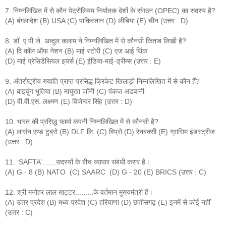
7. निम्नलिखित में से कौन पेट्रोलियम निर्यातक देशों के संगठन (OPEC) का सदस्य है?
(A) बंगलादेश (B) USA (C) पाकिस्तान (D) लीबिया (E) चीन (उत्तर : D)
8. डॉ. ए.पी.जे. अब्दुल कलाम ने निम्नलिखित में से कौनसी किताब लिखी है?
(A) दि कॉल ऑफ नेशन (B) माई स्टोरी (C) एज आई थिंक
(D) माई प्रेसिडेंसियल इयर्स (E) इंडिया-माई-ड्रीम्स (उत्तर : E)
9. अंतर्राष्ट्रीय ख्याति प्राप्त प्रसिद्ध क्रिकेट खिलाड़ी निम्नलिखित में से कौन हैं?
(A) बाइचुंग भूतिया (B) मायुखा जॉनी (C) पंकज अडवानी
(D) वी.वी.एस. लक्ष्मण (E) विजेन्दर सिंह (उत्तर : D)
10. भारत की प्रसिद्ध फार्मा कंपनी निम्नलिखित में से कौनसी है?
(A) लार्सन एण्ड टुब्रो (B) DLF लि. (C) विप्रो (D) रेनबक्सी (E) ग्रासिम इंडस्ट्रीज
(उत्तर : D)
11. ‘SAFTA’.......सदस्यों के बीच व्यापार संबंधी करार है।
(A) G - 8 (B) NATO (C) SAARC (D) G - 20 (E) BRICS (उत्तर : C)
12. श्री मनोहर लाल खट्टर.........के वर्तमान मुख्यमंत्री हैं।
(A) उत्तर प्रदेश (B) मध्य प्रदेश (C) हरियाणा (D) छत्तीसगढ़ (E) इनमें से कोई नहीं
(उत्तर : C)