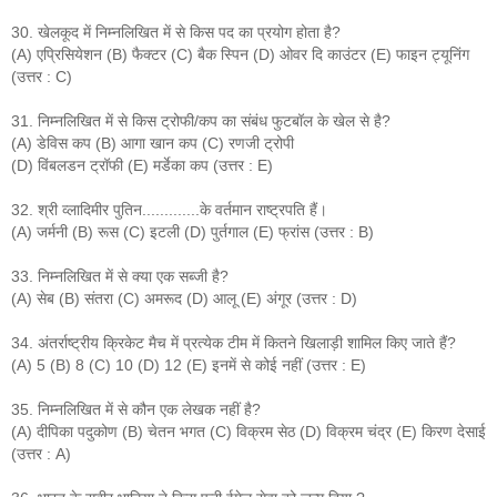
30. खेलकूद में निम्नलिखित में से किस पद का प्रयोग होता है?
(A) एप्रिसियेशन (B) फैक्टर (C) बैक स्पिन (D) ओवर दि काउंटर (E) फाइन ट्यूनिंग
(उत्तर : C)
31. निम्नलिखित में से किस ट्रोफी/कप का संबंध फुटबॉल के खेल से है?
(A) डेविस कप (B) आगा खान कप (C) रणजी ट्रोपी
(D) विंबलडन ट्रॉफी (E) मर्डेका कप (उत्तर : E)
32. श्री व्लादिमीर पुतिन.............के वर्तमान राष्ट्रपति हैं।
(A) जर्मनी (B) रूस (C) इटली (D) पुर्तगाल (E) फ्रांस (उत्तर : B)
33. निम्नलिखित में से क्या एक सब्जी है?
(A) सेब (B) संतरा (C) अमरूद (D) आलू (E) अंगूर (उत्तर : D)
34. अंतर्राष्ट्रीय क्रिकेट मैच में प्रत्येक टीम में कितने खिलाड़ी शामिल किए जाते हैं?
(A) 5 (B) 8 (C) 10 (D) 12 (E) इनमें से कोई नहीं (उत्तर : E)
35. निम्नलिखित में से कौन एक लेखक नहीं है?
(A) दीपिका पदुकोण (B) चेतन भगत (C) विक्रम सेठ (D) विक्रम चंद्र (E) किरण देसाई
(उत्तर : A)