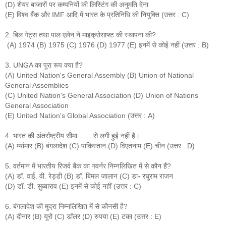
(D) शेयर बाजारों पर कम्पनियों की लिस्टिंग की अनुमति देना
(E) विश्व बैंक और IMF आदि में भारत के प्रतिनिधि की नियुक्ति (उत्तर : C)
2. बिल गेट्स तथा पाल एलेन ने माइक्रोसाफ्ट की स्थापना की?
(A) 1974 (B) 1975 (C) 1976 (D) 1977 (E) इनमें से कोई नहीं (उत्तर : B)
3. UNGA का पूरा रूप क्या है?
(A) United Nation's General Assembly (B) Union of National
General Assemblies
(C) United Nation's General Association (D) Union of Nations
General Association
(E) United Nation's Global Association (उत्तर : A)
4. भारत की अंतर्राष्ट्रीय सीमा........से लगी हुई नहीं है।
(A) म्यांमार (B) बंगलादेश (C) पाकिस्तान (D) विएतनाम (E) चीन (उत्तर : D)
5. वर्तमान में भारतीय रिजर्व बैंक का गवर्नर निम्नलिखित में से कौन हैं?
(A) डॉ. वाई. वी. रेड्डी (B) डॉ. बिमल जालान (C) डा॰ रघुराम राजन
(D) डॉ. डी. सुब्बाराव (E) इनमें से कोई नहीं (उत्तर : C)
6. बंगलादेश की मुद्रा निम्नलिखित में से कौनसी है?
(A) दीनार (B) यूरो (C) डॉलर (D) रुपया (E) टका (उत्तर : E)