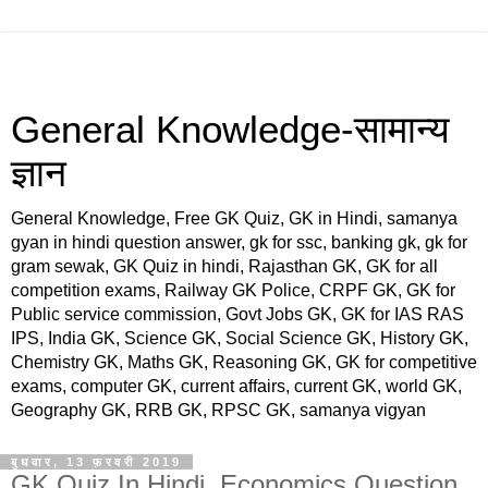
General Knowledge-सामान्य
ज्ञान
General Knowledge, Free GK Quiz, GK in Hindi, samanya
gyan in hindi question answer, gk for ssc, banking gk, gk for
gram sewak, GK Quiz in hindi, Rajasthan GK, GK for all
competition exams, Railway GK Police, CRPF GK, GK for
Public service commission, Govt Jobs GK, GK for IAS RAS
IPS, India GK, Science GK, Social Science GK, History GK,
Chemistry GK, Maths GK, Reasoning GK, GK for competitive
exams, computer GK, current affairs, current GK, world GK,
Geography GK, RRB GK, RPSC GK, samanya vigyan
बुधवार, 13 फ़रवरी 2019
GK Quiz In Hindi, Economics Question,