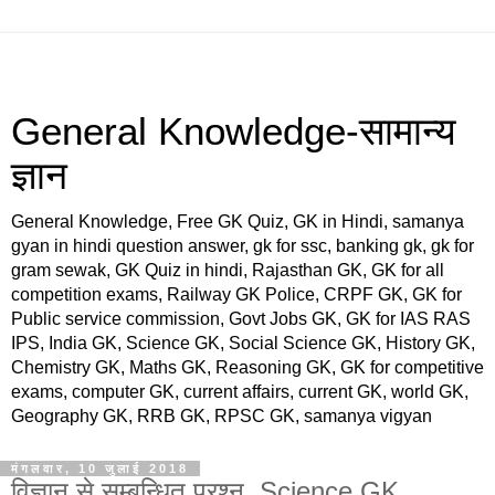
General Knowledge-सामान्य
ज्ञान
General Knowledge, Free GK Quiz, GK in Hindi, samanya
gyan in hindi question answer, gk for ssc, banking gk, gk for
gram sewak, GK Quiz in hindi, Rajasthan GK, GK for all
competition exams, Railway GK Police, CRPF GK, GK for
Public service commission, Govt Jobs GK, GK for IAS RAS
IPS, India GK, Science GK, Social Science GK, History GK,
Chemistry GK, Maths GK, Reasoning GK, GK for competitive
exams, computer GK, current affairs, current GK, world GK,
Geography GK, RRB GK, RPSC GK, samanya vigyan
मंगलवार, 10 जुलाई 2018
विज्ञान से सम्बन्धित प्रश्न, Science GK