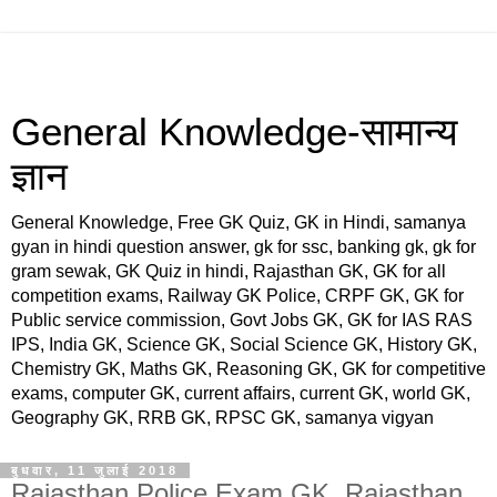
General Knowledge-सामान्य
ज्ञान
General Knowledge, Free GK Quiz, GK in Hindi, samanya
gyan in hindi question answer, gk for ssc, banking gk, gk for
gram sewak, GK Quiz in hindi, Rajasthan GK, GK for all
competition exams, Railway GK Police, CRPF GK, GK for
Public service commission, Govt Jobs GK, GK for IAS RAS
IPS, India GK, Science GK, Social Science GK, History GK,
Chemistry GK, Maths GK, Reasoning GK, GK for competitive
exams, computer GK, current affairs, current GK, world GK,
Geography GK, RRB GK, RPSC GK, samanya vigyan
बुधवार, 11 जुलाई 2018
Rajasthan Police Exam GK, Rajasthan