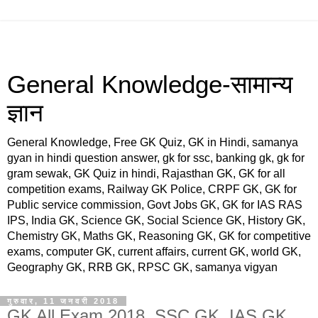
General Knowledge-सामान्य
ज्ञान
General Knowledge, Free GK Quiz, GK in Hindi, samanya
gyan in hindi question answer, gk for ssc, banking gk, gk for
gram sewak, GK Quiz in hindi, Rajasthan GK, GK for all
competition exams, Railway GK Police, CRPF GK, GK for
Public service commission, Govt Jobs GK, GK for IAS RAS
IPS, India GK, Science GK, Social Science GK, History GK,
Chemistry GK, Maths GK, Reasoning GK, GK for competitive
exams, computer GK, current affairs, current GK, world GK,
Geography GK, RRB GK, RPSC GK, samanya vigyan
गुरुवार, 11 जनवरी 2018
GK All Exam 2018, SSC GK, IAS GK,