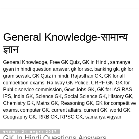
General Knowledge-सामान्य
ज्ञान
General Knowledge, Free GK Quiz, GK in Hindi, samanya
gyan in hindi question answer, gk for ssc, banking gk, gk for
gram sewak, GK Quiz in hindi, Rajasthan GK, GK for all
competition exams, Railway GK Police, CRPF GK, GK for
Public service commission, Govt Jobs GK, GK for IAS RAS
IPS, India GK, Science GK, Social Science GK, History GK,
Chemistry GK, Maths GK, Reasoning GK, GK for competitive
exams, computer GK, current affairs, current GK, world GK,
Geography GK, RRB GK, RPSC GK, samanya vigyan
मंगलवार, 24 अक्टूबर 2017
GK In Hindi Questions Answers