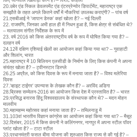
किए जानेवाले खिलाड़ी कौन है?– विराट कोहली
20.उबेर एंड स्किल डेवलपमेंट एंड एंटरप्रेन्योर डिपार्टमेंट, महाराष्ट्र एक
समझौते के तहत अगले कितने वर्षों में नौकरियां उपलब्ध कराएंगी? – पांच वर्ष
21.एसबीआई ने 'जापान डेस्क' कहां खोला है? – नई दिल्ली
22. राजमणि, जिनका अभी हाल ही में निधन हुआ है, किस क्षेत्र से संबंधित थे?
– मलयालम संगीत निर्देशक के रूप में
23. वर्ष 2016 को किस अंतरराष्ट्रीय वर्ष के रूप में घोषित किया गया है? –
दलहन वर्ष
24.12वें दक्षिण एशियाई खेलों का आयोजन कहां किया गया था? – गुवाहाटी
और शिलांग, भारत
25.महाराष्ट्र में 10 बिलियन एलसीडी के निर्माण के लिए किस कंपनी ने अपना
संयंत्र खोला है? – ​ट्वीनस्टार डिस्प्ले
26.25 अप्रैल, को किस दिवस के रूप में मनाया जाता है? – विश्व मलेरिया
दिवस
27.'व्हाइट टाईगर' उपन्यास के लेखक कौन हैं? – अरविंद अडिगा
28.ब्रिक्स सम्मेलन-2016 का आयोजन किस देश में प्रस्तावित है? – भारत
29.प्रसिद्ध बनारस हिंदू विश्ववद्यालय के संस्थापक कौन थे? – मदन मोहन
मालवीय
30.महामहम्म महोत्सव कहां मनाया जाता है? – तमिलनाडु में
31.103वां भारतीय विज्ञान कांग्रेस का आयोजन कहां किया गया था? – मैसूर
32.दिसंबर, 2015 में किस कंपनी ने कलिंगनगर, नागपुर में अपना स्टील पॉवर
प्लांट खोला है? – टाटा स्टील
33.प्रधानमंत्री फसल बीमा योजना की शुरुआत किस राज्य से की गई है? –