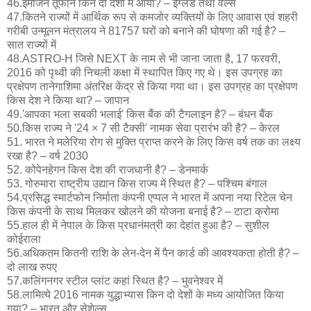
46.इमोजन तूफान किन दो देशों में आया? – इंग्लैंड तथा वेल्स
47.कितने राज्यों में आर्थिक रूप से कमजोर व्यक्तियों के लिए आवास एवं शहरी
गरीबी उन्मूलन मंत्रालय ने 81757 घरों को बनाने की घोषणा की गई है? –
सात राज्यों में
48.ASTRO-H जिसे NEXT के नाम से भी जाना जाता है, 17 फरवरी,
2016 को पृथ्वी की निचली कक्षा में स्थापित किए गए थे। इस उपग्रह का
प्रक्षेपण तानेगाशिमा अंतरिक्ष केंद्र से किया गया था। इस उपग्रह का प्रक्षेपण
किस देश ने किया था? – जापान
49.'आपका भला सबकी भलाई' किस बैंक की टैगलाइन है? – बंधन बैंक
50.किस राज्य ने '24 × 7 सी टैक्सी' नामक सेवा प्रारंभ की है? – केरल
51. भारत ने म​लेरिया रोग से मुक्ति प्राप्त करने के लिए किस वर्ष तक का लक्ष्य
रखा है? – वर्ष 2030
52. कोपेनहेगन किस देश की राजधानी है? – डेनमार्क
53. गोरुमारा राष्ट्रीय उद्यान किस राज्य में स्थित है? – पश्चिम बंगाल
54.प्रसिद्ध स्मार्टफोन निर्माता कंपनी एप्पल ने भारत में अपना नया रिटेल चेन
किस कंपनी के साथ मिलकर खोलने की योजना बनाई है? – टाटा क्रोमा
55.हाल ही में नेपाल के किस प्रधानंमत्री का देहांत हुआ है? – सुशील
कोईराला
56.अधिकतम कितनी राशि के लेन-देन में पैन कार्ड की आवश्यकता होती है? –
दो लाख रुपए
57.कलिंगनगर स्टील प्लांट कहां स्थित है? – भुवनेश्वर में
58.लामित्ये 2016 नामक युद्धाभ्यास किन दो देशों के मध्य आयोजित किया
गया? – भारत और सेशेल्स