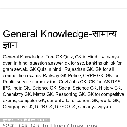
General Knowledge-सामान्य
ज्ञान
General Knowledge, Free GK Quiz, GK in Hindi, samanya
gyan in hindi question answer, gk for ssc, banking gk, gk for
gram sewak, GK Quiz in hindi, Rajasthan GK, GK for all
competition exams, Railway GK Police, CRPF GK, GK for
Public service commission, Govt Jobs GK, GK for IAS RAS
IPS, India GK, Science GK, Social Science GK, History GK,
Chemistry GK, Maths GK, Reasoning GK, GK for competitive
exams, computer GK, current affairs, current GK, world GK,
Geography GK, RRB GK, RPSC GK, samanya vigyan
गुरुवार, 28 सितंबर 2017
SSC GK,GK In Hindi Questions