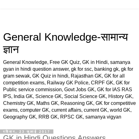
General Knowledge-सामान्य
ज्ञान
General Knowledge, Free GK Quiz, GK in Hindi, samanya
gyan in hindi question answer, gk for ssc, banking gk, gk for
gram sewak, GK Quiz in hindi, Rajasthan GK, GK for all
competition exams, Railway GK Police, CRPF GK, GK for
Public service commission, Govt Jobs GK, GK for IAS RAS
IPS, India GK, Science GK, Social Science GK, History GK,
Chemistry GK, Maths GK, Reasoning GK, GK for competitive
exams, computer GK, current affairs, current GK, world GK,
Geography GK, RRB GK, RPSC GK, samanya vigyan
रविवार, 23 जुलाई 2017
GK in Hindi Questions Answers,