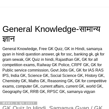
General Knowledge-सामान्य
ज्ञान
General Knowledge, Free GK Quiz, GK in Hindi, samanya
gyan in hindi question answer, gk for ssc, banking gk, gk for
gram sewak, GK Quiz in hindi, Rajasthan GK, GK for all
competition exams, Railway GK Police, CRPF GK, GK for
Public service commission, Govt Jobs GK, GK for IAS RAS
IPS, India GK, Science GK, Social Science GK, History GK,
Chemistry GK, Maths GK, Reasoning GK, GK for competitive
exams, computer GK, current affairs, current GK, world GK,
Geography GK, RRB GK, RPSC GK, samanya vigyan
सोमवार, 5 जून 2017
GK Quiz In Hindi, Samanya Gyan / GK