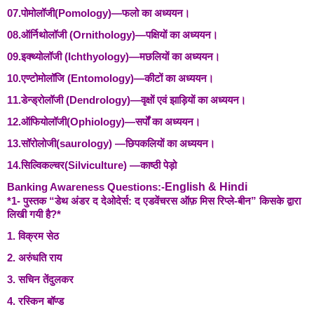
07.पोमोलॉजी(Pomology)—फलो का अध्ययन।
08.ऑर्निथोलॉजी (Ornithology)—पक्षियों का अध्ययन।
09.इक्थ्योलॉजी (Ichthyology)—मछलियों का अध्ययन।
10.एण्टोमोलॉजि (Entomology)—कीटों का अध्ययन।
11.डेन्ड्रोलॉजी (Dendrology)—वृक्षों एवं झाड़ियों का अध्ययन।
12.ऑफियोलॉजी(Ophiology)—सर्पों का अध्ययन।
13.सॉरोलोजी(saurology) —छिपकलियों का अध्ययन।
14.सिल्विकल्चर(Silviculture) —काष्ठी पेड़ो
Banking Awareness Questions:-
English & Hindi
*1- पुस्तक “डेथ अंडर द देओदेर्स: द एडवेंचरस ऑफ़ मिस रिप्ले-बीन” किसके द्वारा
लिखी गयी है?*
1. विक्रम सेठ
2. अरुंधति राय
3. सचिन तेंदुलकर
4. रस्किन बॉण्ड