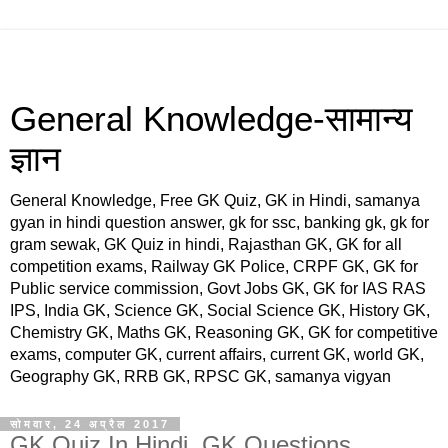
General Knowledge-सामान्य
ज्ञान
General Knowledge, Free GK Quiz, GK in Hindi, samanya
gyan in hindi question answer, gk for ssc, banking gk, gk for
gram sewak, GK Quiz in hindi, Rajasthan GK, GK for all
competition exams, Railway GK Police, CRPF GK, GK for
Public service commission, Govt Jobs GK, GK for IAS RAS
IPS, India GK, Science GK, Social Science GK, History GK,
Chemistry GK, Maths GK, Reasoning GK, GK for competitive
exams, computer GK, current affairs, current GK, world GK,
Geography GK, RRB GK, RPSC GK, samanya vigyan
सोमवार, 24 अप्रैल 2017
GK Quiz In Hindi, GK Questions