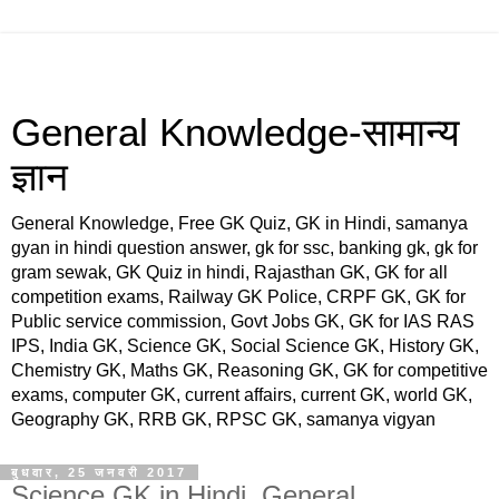
General Knowledge-सामान्य
ज्ञान
General Knowledge, Free GK Quiz, GK in Hindi, samanya
gyan in hindi question answer, gk for ssc, banking gk, gk for
gram sewak, GK Quiz in hindi, Rajasthan GK, GK for all
competition exams, Railway GK Police, CRPF GK, GK for
Public service commission, Govt Jobs GK, GK for IAS RAS
IPS, India GK, Science GK, Social Science GK, History GK,
Chemistry GK, Maths GK, Reasoning GK, GK for competitive
exams, computer GK, current affairs, current GK, world GK,
Geography GK, RRB GK, RPSC GK, samanya vigyan
बुधवार, 25 जनवरी 2017
Science GK in Hindi, General