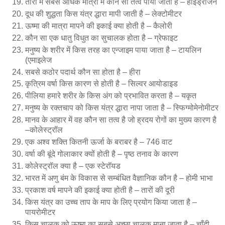
तारों में सबसे अधिक मात्रा में कौन सा तत्व पाया जाता है – हाइड्रोजन
दूध की शुद्धता किस यंत्र द्धारा मापी जाती है – लेक्टोमीटर
ऊष्मा की मात्रा मापने की इकाई क्या होती है – कैलोरी
कौन सा एक धातु विधुत का सुचालक होता है – ग्रेफाइट
मनुष्य के शरीर में किस तरह का एन्जाइम पाया जाता है – टायलिन
(एमाइलेज
सबसे कठोर पदार्थ कौन सा होता है – हीरा
कृत्रिम वर्षा किस कारण से होती है – सिल्वर आयोडाइड
पीलिया हमारे शरीर के किस अंग को प्रभावित करता है – यकृत
मनुष्य के रक्तचाप को किस यंत्र द्धारा नापा जाता है – स्फिग्मोमेनोमीटर
मानव के आहार में वह कौन सा तत्व है जो ह्रदय रोगों का मुख्य कारण है
–कोलेस्ट्रॉल
एक अश्व शक्ति कितनी ऊर्जा के बराबर है – 746 वाट
वर्षा की बूंदे गोलाकार क्यों होती है – पृष्ठ तनाव के कारण
कोलेस्ट्रॉल क्या है – एक स्टेरॉयड
भारत में अणु बंम के विकास से सम्बंधित वैज्ञानिक कौन है – होमी भाभा
प्रकाश वर्ष मापने की इकाई क्या होती है – तारों की दूरी
किस यंत्र का उच्च ताप के माप के लिए प्रयोग किया जाता है –
पायरोमीटर
किस चालक को ऊष्मा का सबसे अच्छा चालक माना जाता है – चाँदी