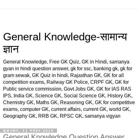
General Knowledge-सामान्य
ज्ञान
General Knowledge, Free GK Quiz, GK in Hindi, samanya
gyan in hindi question answer, gk for ssc, banking gk, gk for
gram sewak, GK Quiz in hindi, Rajasthan GK, GK for all
competition exams, Railway GK Police, CRPF GK, GK for
Public service commission, Govt Jobs GK, GK for IAS RAS
IPS, India GK, Science GK, Social Science GK, History GK,
Chemistry GK, Maths GK, Reasoning GK, GK for competitive
exams, computer GK, current affairs, current GK, world GK,
Geography GK, RRB GK, RPSC GK, samanya vigyan
शुक्रवार, 11 नवंबर 2016
General Knowledge Question Answer