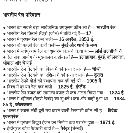
भारतीय रेल परिवहन
●
भारत का सबसे बड़ा सार्वजनिक उपक्रम कौन-सा है
— भारतीय रेल
●
भारतीय रेल कितने क्षेंत्रों (जोन) में बाँटी गई है
— 17
●
भारत में प्रथम रेल कब चली—
16 अप्रैल, 1853 ई.
●
भारत की पहली रेल कहाँ चली—
मुंबई और थाणे के मध्य
●
भारत में सर्वप्रथम रेल का शुभारंभ किसने किया था—
लॉर्ड डलहौजी ने
●
रेल सेवा आयोग के मुख्यालय कहाँ-कहाँ है—
इलाहाबाद, मुंबई, कोलकाता,
भोपाल और चेन्नई
●
भारतीय रेल नेटवर्क का विश्व में कौन-सा स्थान है—
चौथा
●
भारतीय रेल नेटवर्क का एशिया में कौन-सा स्थान है
— दूसरा
●
भारतीय रेलवे बोर्ड की स्थापना कब की गई थी—
1905 में
●
विश्व में प्रथम रेल कब चली—
1825 ई., इंग्लैंड
●
भारतीय रेल बजट को सामान्य बजट से कब अलग किया गया—
1824 ई.
●
भारत में भूमिगत (मेट्रो रेलवे) का शुभारंभ कब और कहाँ हुआ था—
1984-
85 ई., कोलकाता
●
भारत में सबसे लंबी दूरी तय करने वाली रेलगाड़ी कौन-सी है—
विवेक
एक्सप्रेस
●
भारत में प्रथम विद्युत इंजन का निर्माण कब प्रारंभ हुआ—
1971 ई.
●
इंटीग्रल कोच फैक्टरी कहाँ है—
पैरंबूर (चेन्नई)