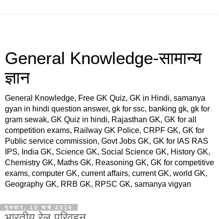
General Knowledge-सामान्य
ज्ञान
General Knowledge, Free GK Quiz, GK in Hindi, samanya
gyan in hindi question answer, gk for ssc, banking gk, gk for
gram sewak, GK Quiz in hindi, Rajasthan GK, GK for all
competition exams, Railway GK Police, CRPF GK, GK for
Public service commission, Govt Jobs GK, GK for IAS RAS
IPS, India GK, Science GK, Social Science GK, History GK,
Chemistry GK, Maths GK, Reasoning GK, GK for competitive
exams, computer GK, current affairs, current GK, world GK,
Geography GK, RRB GK, RPSC GK, samanya vigyan
गुरुवार, 10 मार्च 2016
भारतीय रेल परिवहन