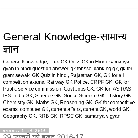
General Knowledge-सामान्य
ज्ञान
General Knowledge, Free GK Quiz, GK in Hindi, samanya
gyan in hindi question answer, gk for ssc, banking gk, gk for
gram sewak, GK Quiz in hindi, Rajasthan GK, GK for all
competition exams, Railway GK Police, CRPF GK, GK for
Public service commission, Govt Jobs GK, GK for IAS RAS
IPS, India GK, Science GK, Social Science GK, History GK,
Chemistry GK, Maths GK, Reasoning GK, GK for competitive
exams, computer GK, current affairs, current GK, world GK,
Geography GK, RRB GK, RPSC GK, samanya vigyan
मंगलवार, 1 मार्च 2016
29 फरवरी को बजट 2016-17