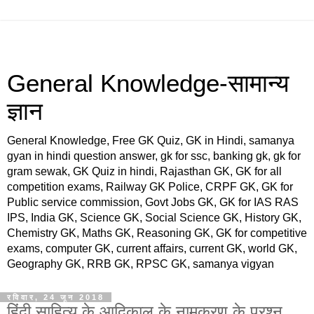
General Knowledge-सामान्य
ज्ञान
General Knowledge, Free GK Quiz, GK in Hindi, samanya
gyan in hindi question answer, gk for ssc, banking gk, gk for
gram sewak, GK Quiz in hindi, Rajasthan GK, GK for all
competition exams, Railway GK Police, CRPF GK, GK for
Public service commission, Govt Jobs GK, GK for IAS RAS
IPS, India GK, Science GK, Social Science GK, History GK,
Chemistry GK, Maths GK, Reasoning GK, GK for competitive
exams, computer GK, current affairs, current GK, world GK,
Geography GK, RRB GK, RPSC GK, samanya vigyan
रविवार, 24 जून 2018
हिंदी साहित्य के आदिकाल के नामकरण के प्रश्न