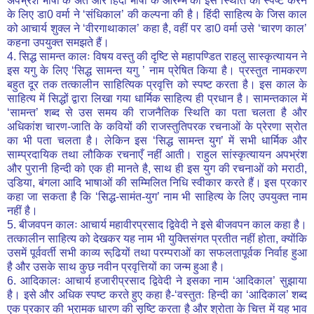
अपभ्रंश भाषा के अंत और हिंदी भाषा के आरम्भ की इस स्थिति को स्पष्ट करने
के लिए डा0 वर्मा ने ‘संधिकाल’ की कल्पना की है। हिंदी साहित्य के जिस काल
को आचार्य शुक्ल ने ‘वीरगाथाकाल’ कहा है, वहीं पर डा0 वर्मा उसे ‘चारण काल’
कहना उपयुक्त समझते हैं।
4. सिद्ध सामन्त कालः विषय वस्तु की दृष्टि से महापण्डित राहलु सास्कृत्यायन ने
इस यगु के लिए ‘सिद्ध सामन्त यगु ’ नाम प्रेषित किया है। प्रस्तुत नामकरण
बहुत दूर तक तत्कालीन साहित्यिक प्रवृत्ति को स्पष्ट करता है। इस काल के
साहित्य में सिद्धों द्वारा लिखा गया धार्मिक साहित्य ही प्रधान है। सामन्तकाल में
‘सामन्त’ शब्द से उस समय की राजनैतिक स्थिति का पता चलता है और
अधिकांश चारण-जाति के कवियों की राजस्तुतिपरक रचनाओं के प्रेरणा स्रोत
का भी पता चलता है। लेकिन इस ‘सिद्ध सामन्त युग’ में सभी धार्मिक और
साम्प्रदायिक तथा लौकिक रचनाएँ नहीं आती। राहुल सांस्कृत्यायन अपभ्रंश
और पुरानी हिन्दी को एक ही मानते है, साथ ही इस युग की रचनाओं को मराठी,
उडि़या, बंगला आदि भाषाओं की सम्मिलित निधि स्वीकार करते हैं। इस प्रकार
कहा जा सकता है कि ‘सिद्ध-सामंत-युग’ नाम भी साहित्य के लिए उपयुक्त नाम
नहीं है।
5. बीजवपन कालः आचार्य महावीरप्रसाद द्विवेदी ने इसे बीजवपन काल कहा है।
तत्कालीन साहित्य को देखकर यह नाम भी युक्तिसंगत प्रतीत नहीं होता, क्योंकि
उसमें पूर्ववर्ती सभी काव्य रूढि़यों तथा परम्पराओं का सफलतापूर्वक निर्वाह हुआ
है और उसके साथ कुछ नवीन प्रवृत्तियों का जन्म हुआ है।
6. आदिकालः आचार्य हजारीप्रसाद द्विवेदी ने इसका नाम ‘आदिकाल’ सुझाया
है। इसे और अधिक स्पष्ट करते हुए कहा है-‘वस्तुतः हिन्दी का ‘आदिकाल’ शब्द
एक प्रकार की भ्रामक धारण की सृष्टि करता है और श्रोता के चित्त में यह भाव