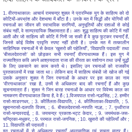
1. वीरगाथाकालः आचार्य रामचन्द्र शुक्ल ने प्रारम्भिक युग के साहित्य को दो
कोटियों-अपभ्रंश और देशभाषा में बाँटा है। उनके मत में सिद्धों और योगियों की
रचनाओं का जीवन की स्वाभाविक सरणियों, अनुभूतियों और दशाओं से कोई
संबंध नहीं, वे साम्प्रदायिक शिक्षामात्रा हैं। अतः शुद्ध साहित्य की कोटि में नहीं
आती और जो साहित्य की कोटि में गिनी जा सकी हैं वे कुछ फुटकर रचनाएँ हैं,
जिनसे कोई विशेष प्रवृत्ति स्पष्ट नहीं होती है। उनके मत में तत्कालीन
साहित्यिक रचनाओं में से केवल ‘खुसरो की पहेलियाँ’, ‘विद्यापति पदावली’ तथा
‘बीसलदेवरासो’ को छोड़कर सभी रचनाएँ वीरगाथात्मक हैं। इस युग में
राज्याश्रित कवि अपने आश्रयदाता राजा की वीरता का यशोगान तथा उन्हें युद्धों
के लिए उकसाने का काम करते थे। इसलिए उन रचनाओं को राजकीय
पुस्तकालयों में रखा जाता था। लेकिन बाद में साहित्य संबंधी जो खोज की गई
उसके अनुसार शुक्ल ने जिन रचनाओं के आधार पर इस काल का नाम
‘वीरगाथाकाल’ रखा है, उनमें से अधिकतर बाद की रचनाएँ हैं और कुछ
सूचनामात्रा हैं। शुक्ल ने जिन बारह रचनाओं के आधार पर विवेच्य काल का
नामकरण वीरगाथाकाल किया है, वे हैं-; 1.विजयपाल रासो-नल्हसिंह, ; 2. हम्मीर
रासो-शाडरगधर, ; 3. कीर्तिलता-विद्यापति, ; 4. कीर्तिपताका-विद्यापति, ; 5.
खुमानरासो-दलपति विजय, ; 6. बीसलदेवरासो-नरपति नाल्ह, ; 7. पृथ्वीराज
रासो-चन्दवरदाई, ; 8. जयचन्द्र प्रकाश-भट्ट केदार, ; 9. जयमंथक-जस-
चन्द्रिका-मधुकर, ; 9. परमाल रासो-जगनिक, ; 10. खुसरो की पहेलियाँ और ;
11. विद्यापति की पदावली।
इन रचनाओं में से अधिकतर रचनाएँ अप्रामाणिक एवं सूचना मात्र हैं।