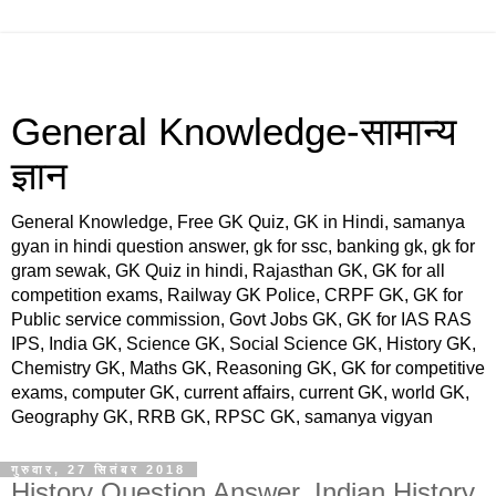
General Knowledge-सामान्य
ज्ञान
General Knowledge, Free GK Quiz, GK in Hindi, samanya
gyan in hindi question answer, gk for ssc, banking gk, gk for
gram sewak, GK Quiz in hindi, Rajasthan GK, GK for all
competition exams, Railway GK Police, CRPF GK, GK for
Public service commission, Govt Jobs GK, GK for IAS RAS
IPS, India GK, Science GK, Social Science GK, History GK,
Chemistry GK, Maths GK, Reasoning GK, GK for competitive
exams, computer GK, current affairs, current GK, world GK,
Geography GK, RRB GK, RPSC GK, samanya vigyan
गुरुवार, 27 सितंबर 2018
History Question Answer, Indian History,