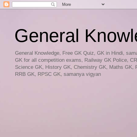
General Knowled
General Knowledge, Free GK Quiz, GK in Hindi, saman
GK for all competition exams, Railway GK Police, C
Science GK, History GK, Chemistry GK, Maths GK, R
RRB GK, RPSC GK, samanya vigyan