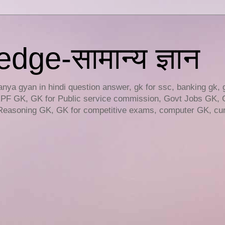
ge-सामान्य ज्ञान
ya gyan in hindi question answer, gk for ssc, banking gk, 
RPF GK, GK for Public service commission, Govt Jobs GK, 
easoning GK, GK for competitive exams, computer GK, curr