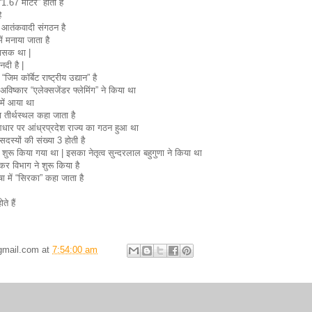
“1.67 मीटर” होती है
ै
 आतंकवादी संगठन है
ें मनाया जाता है
ासक था |
दी है |
जिम कॉर्बेट राष्ट्रीय उद्यान” है
अविष्कार “एलेक्सजेंडर फ्लेमिंग” ने किया था
 में आया था
ा तीर्थस्थल कहा जाता है
आधार पर आंध्रप्रदेश राज्य का गठन हुआ था
स्यों की संख्या 3 होती है
ुरू किया गया था | इसका नेतृत्व सुन्दरलाल बहुगुणा ने किया था
 विभाग ने शुरू किया है
 में “सिरका” कहा जाता है
े हैं
gmail.com
at
7:54:00 am