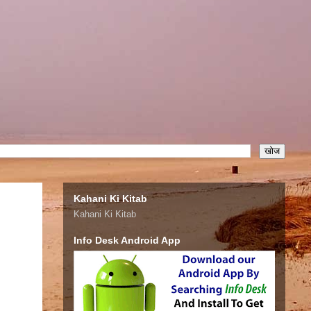
Kahani Ki Kitab
Kahani Ki Kitab
Info Desk Android App