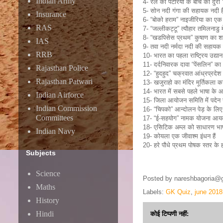
Indian Army
4- रेल की पटरियों के बीच की दुरी 
5- सोन नदी गंगा की सहायक नदी ह
Insurance
6- “बोको हराम” नाइजीरिया का एक
RAS
7- “जल्लीकट्टू” त्यौहार तमिलनाडु म
8- “खडपिसेस प्रथम” कुषाण का श
IAS
9- तवा नदी नर्मदा नदी की सहायक न
RRB
10- भारत का पहला राष्ट्रिय उद्यान “
11- दर्दनिवारक दावा “पेंसलिन” का 
Rajasthan Police
12- “हुदहुद” चक्रवात आंध्रप्रदेश
Rajasthan Patwari
13- खजुराहो का मंदिर मूर्तिकला क
14- भारत में सबसे पहले भाषा के 
Indian Airforce
15- जिला आयोजन समिति में पदेन सद
Indian Commission
16- “चिपको” आन्दोलन पेड़ के लिए श
Committees
17- “ई-सहयोग” नामक योजना आयकर
18- एसिटिक अम्ल को साधारण भाषा
Indian Navy
19- कोयला एक जीवाश्म इंधन हैं
20- हरे पौधे प्रथम पोषक स्तर के होत
Subjects
Science
Posted by
nareshbagoria@
Maths
Labels:
GK Quiz
,
june 2018
History
Hindi
कोई टिप्पणी नहीं: