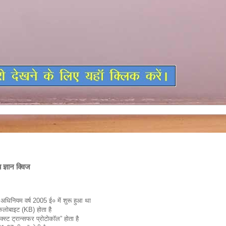
ज्ञान क्विज
GK Quiz In Hindi, सामान्य ज्ञान क्विज
” अधिनियम वर्ष 2005 ई० में शुरू हुआ था
िलोबाइट (KB) होता है
्स्ट ट्रान्सफर प्रोटोकॉल” होता है