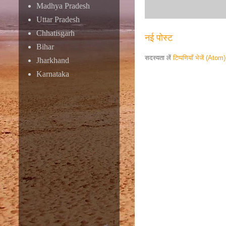
Madhya Pradesh
Uttar Pradesh
Chhatisgarh
नई पोस्ट
Bihar
सदस्यता लें
टिप्पणियाँ भेजें (Atom)
Jharkhand
Karnataka
Responsive ad