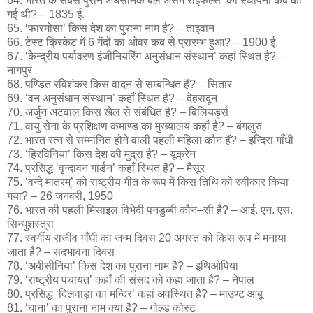
64. भारत के सबसे पुराने अर्धसैनिक बल‘असम राइफल्स’ की स्थापना कब की
गई थी? – 1835 ई.
65. ‘फारमोसा’ किस देश का पुराना नाम है? – ताइवान
66. टेस्ट क्रिकेट में 6 गेंदों का ओवर कब से प्रारम्भ हुआ? – 1900 ई.
67. ‘केन्द्रीय पर्यावरण इंजीनियरिंग अनुसंधान संस्थान’ कहां स्थित है? –
नागपुर
68. पण्डित रविशंकर किस वादन से सम्बन्धित हैं? – सितार
69. ‘वन अनुसंधान संस्थान’ कहाँ स्थित है? – देहरादून
70. अर्जुन अटवाल किस खेल से संबंधित है? – बिलियर्ड्स
71. वायु सेना के प्रशिक्षण कमाण्ड का मुख्यालय कहाँ है? – बंगलुरु
72. भारत रत्न से सम्मानित होने वाली पहली महिला कौन हैं? – इन्दिरा गाँधी
73. ‘हिरविनिया’ किस देश की मुद्रा है? – यूक्रेन
74. प्रसिद्ध ‘वृन्दावन गार्डन’ कहाँ स्थित है? – मैसूर
75. ‘वन्दे मातरम्’ को राष्ट्रीय गीत के रूप में किस तिथि को स्वीकार किया
गया? – 26 जनवरी, 1950
76. भारत की पहली मिसाइल विभेदी पनडुब्बी कौन–सी है? – आई. एन. एस.
सिन्धुशस्त्रा
77. स्वर्गीय राजीव गाँधी का जन्म दिवस 20 अगस्त को किस रूप में मनाया
जाता है? – सदभावना दिवस
78. ‘अबीसीनिया’ किस देश का पुराना नाम है? – इथिओपिया
79. ‘राष्ट्रीय पंचायत’ कहाँ की संसद को कहा जाता है? – नेपाल
80. प्रसिद्ध ‘दिलवाड़ा का मन्दिर’ कहां अवस्थित है? – माउण्ट आबू
81. ‘घाना’ का पुराना नाम क्या है? – गोल्ड कोस्ट