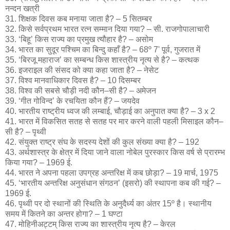
नन्दन खत्री
31. शिक्षक दिवस कब मनाया जाता है? – 5 सितम्बर
32. किसे सर्वप्रथम भारत रत्न सम्मान दिया गया? – सी. राजगोपालाचारी
33. ‘बिहू’ किस राज्य का प्रमुख त्यौहार है? – असोम
34. भारत का सुदूर पश्चिम का बिन्दु कहाँ है? – 68º 7' पूर्व, गुजरात में
35. ‘बिरजू महाराज’ का सम्बन्ध किस शास्त्रीय नृत्य से है? – कत्थक
36. इजराइल की संसद को क्या कहा जाता है? – नेसेट
37. विश्व मानवाधिकार दिवस है? – 10 दिसम्बर
38. विश्व की सबसे चौड़ी नदी कौन–सी है? – अमेजन
39. ‘गीत गोविन्द’ के रचयिता कौन हैं? – जयदेव
40. भारतीय राष्ट्रीय ध्वज की लम्बाई, चौड़ाई का अनुपात क्या है? – 3 x 2
41. भारत में विकसित सतह से सतह पर मार करने वाली पहली मिसाइल कौन–
सी है? – पृथ्वी
42. संयुक्त राष्ट्र संघ के सदस्य देशों की कुल संख्या क्या है? – 192
43. अर्थशास्त्र के क्षेत्र में दिया जाने वाला नोबेल पुरस्कार किस वर्ष से प्रारम्भ
किया गया? – 1969 ई.
44. भारत ने अपना पहला उपग्रह अन्तरिक्ष में कब छोड़ा? – 19 मार्च, 1975
45. ‘भारतीय अन्तरिक्ष अनुसंधान संगठन’ (इसरो) की स्थापना कब की गई? –
1969 ई.
46. पृथ्वी पर दो स्थानों की स्थिति के अनुदैर्ध्य का अंतर 15º है। स्थानीय
समय में कितने का अन्तर होगा? – 1 घण्टा
47. मोहिनीअट्टम् किस राज्य का शास्त्रीय नृत्य है? – केरल