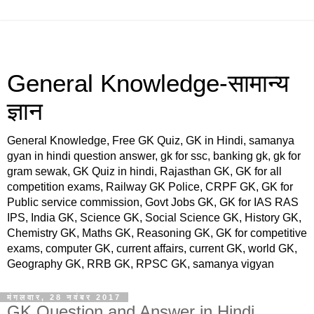
General Knowledge-सामान्य
ज्ञान
General Knowledge, Free GK Quiz, GK in Hindi, samanya
gyan in hindi question answer, gk for ssc, banking gk, gk for
gram sewak, GK Quiz in hindi, Rajasthan GK, GK for all
competition exams, Railway GK Police, CRPF GK, GK for
Public service commission, Govt Jobs GK, GK for IAS RAS
IPS, India GK, Science GK, Social Science GK, History GK,
Chemistry GK, Maths GK, Reasoning GK, GK for competitive
exams, computer GK, current affairs, current GK, world GK,
Geography GK, RRB GK, RPSC GK, samanya vigyan
मंगलवार, 28 नवंबर 2017
GK Question and Answer in Hindi