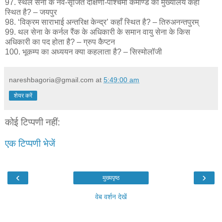
97. स्थल सेना के नव-सृजित दक्षिणी-पश्चिमी कमाण्ड का मुख्यालय कहाँ
स्थित है? – जयपुर
98. ‘विक्रम साराभाई अन्तरिक्ष केन्द्र’ कहाँ स्थित है? – तिरुअनन्तपुरम्
99. थल सेना के कर्नल रैंक के अधिकारी के समान वायु सेना के किस
अधिकारी का पद होता है? – ग्रुप कैप्टन
100. भूकम्प का अध्ययन क्या कहलाता है? – सिस्मोलॉजी
nareshbagoria@gmail.com
at
5:49:00 am
शेयर करें
कोई टिप्पणी नहीं:
एक टिप्पणी भेजें
‹
›
मुख्यपृष्ठ
वेब वर्शन देखें