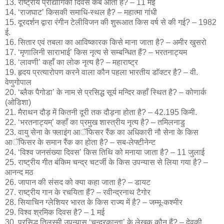
13. राष्ट्रीय प्रौद्योगिकी दिवस कब आता है? – 11 मई
14. ‘राजघाट’ किसकी समाधि-स्थल है? – महात्मा गांधी
15. दूरदर्शन द्वारा रंगीन टेलीविजन की शुरूआत किस वर्ष से की गई? – 1982
ई.
16. सितार एवं तबला का आविष्कारक किसे माना जाता है? – अमीर खुसरो
17. ‘मृणालिनी साराभाई’ किस नृत्य से सम्बन्धित हैं? – भरतनाट्यम
18. ‘लावणी’ कहाँ का लोक नृत्य है? – महाराष्ट्र
19. हृदय प्रत्यारोपण करने वाला कौन पहला भारतीय डाॅक्टर है? – वी.
वेणुगोपाल
20. ‘ब्लैक पैगोडा’ के नाम से प्रसिद्ध सूर्य मन्दिर कहाँ स्थित है? – कोणार्क
(ओडिशा)
21. मैराथन दौड़ में कितनी दूरी तक दौड़ना होता है? – 42.195 किमी.
22. ‘भरतनाट्यम्’ कहाँ का प्रमुख शास्त्रीय नृत्य है? – तमिलनाडु
23. वायु सेना के फ्लाइंग आॅफिसर रैंक का अधिकारी नौ सेना के किस
आॅफिसर के समान रैंक का होता है? – सब-लेफ्टीनेन्ट
24. ‘विश्व जनसंख्या दिवस’ किस तिथि को मनाया जाता है? – 11 जुलाई
25. राष्ट्रीय गीत बंकिम चन्द्र चटर्जी के किस उपन्यास से लिया गया है? –
आनन्द मठ
26. जापान की संसद को क्या कहा जाता है? – डायट
27. राष्ट्रीय गान के रचयिता हैं? – रवीन्द्रनाथ टैगोर
28. सियाचिन ग्लेशियर भारत के किस राज्य में है? – जम्मू-कश्मीर
29. विश्व श्रमिक दिवस है? – 1 मई
30. प्रसिद्ध तिलस्मी उपन्यास ‘चन्द्रकान्ता’ के लेखक कौन हैं? – देवकी