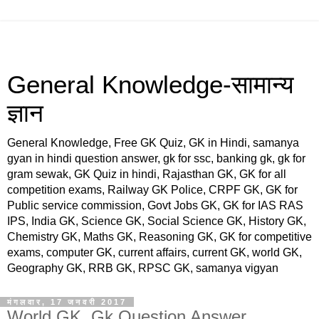
General Knowledge-सामान्य
ज्ञान
General Knowledge, Free GK Quiz, GK in Hindi, samanya
gyan in hindi question answer, gk for ssc, banking gk, gk for
gram sewak, GK Quiz in hindi, Rajasthan GK, GK for all
competition exams, Railway GK Police, CRPF GK, GK for
Public service commission, Govt Jobs GK, GK for IAS RAS
IPS, India GK, Science GK, Social Science GK, History GK,
Chemistry GK, Maths GK, Reasoning GK, GK for competitive
exams, computer GK, current affairs, current GK, world GK,
Geography GK, RRB GK, RPSC GK, samanya vigyan
मंगलवार, 17 जनवरी 2017
World GK, Gk Question Answer