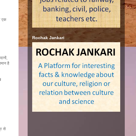
का एक
Rochak Jankari
दानों,
ामान है
े
र से