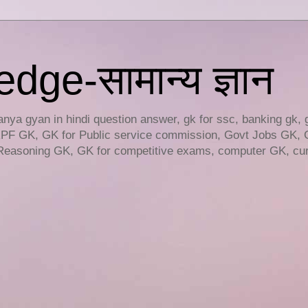
ge-सामान्य ज्ञान
ya gyan in hindi question answer, gk for ssc, banking gk, 
RPF GK, GK for Public service commission, Govt Jobs GK, 
easoning GK, GK for competitive exams, computer GK, curr