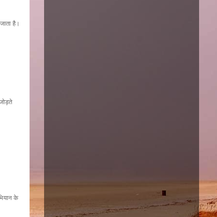
 जाता है।
जोड़ते
भियान के