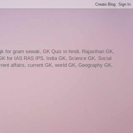
gk for gram sewak, GK Quiz in hindi, Rajasthan GK,
GK for IAS RAS IPS, India GK, Science GK, Social
ent affairs, current GK, world GK, Geography GK,