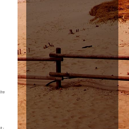
 लेक
 है।