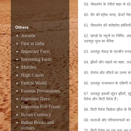
59. जैसलमेर के रेतीले शहर से 45 क
60. सैर की श्रेष्ठ जगह, डेजर्ट नेश
61. जैसलमेर की सर्वश्रेष्ठ हवेलिय
Others
Awards
62. खण्ड़ों के नमूनों पर निर्मित,
उदयपुर पूरब का वेनिस
First in India
Important Facts
63. उदयपुर मेवाड़ के प्राचीन राज
Interesting Facts
64. झीलों और महलो का शहर, उदयपु
Mobiles
65. रोमांच औऱ सौंदर्य का उत्तम 
High Courts
First in World
66. उदयपुर राजस्थान के दक्षिणी भा
Famous Personalities
67. उदयपुर इसकी सुंदर झीलों, सुन
Important Days
पैलेस और सिटी पैलेस हैं।
Important Full Forms
68. सिटी पैलेस पिछोला झील के किन
Indian Currency
69. कलाओं और परिकल्पनाओं का एक
Indian Books and
authors
70. सिटी पैलेस का एक भाग अब एक स