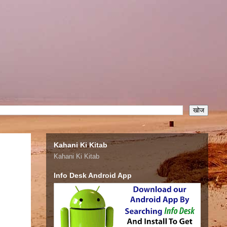
Kahani Ki Kitab
Kahani Ki Kitab
Info Desk Android App