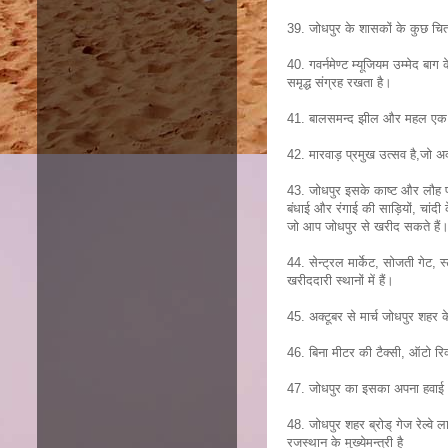
39. जोधपुर के शासकों के कुछ चित्र
40. गवर्नमेण्ट म्यूजियम उम्मेद बाग क
समृद्ध संग्रह रखता है।
41. बालसमन्द झील और महल एक कृ
42. मारवाड़ प्रमुख उत्सव है,जो अक्
43. जोधपुर इसके काष्ट और लौह फर्न
बंधाई और रंगाई की साड़ियों, चांदी
जो आप जोधपुर से खरीद सकते हैं
44. सेन्ट्रल मार्केट, सोजती गेट, 
खरीददारी स्थानों में हैं।
45. अक्टूबर से मार्च जोधपुर शहर 
46. बिना मीटर की टैक्सी, ऑटो रि
47. जोधपुर का इसका अपना हवाई अड्
48. जोधपुर शहर ब्रोड् गेज रेल्वे 
रजस्थान के मुख्येमन्त्री है