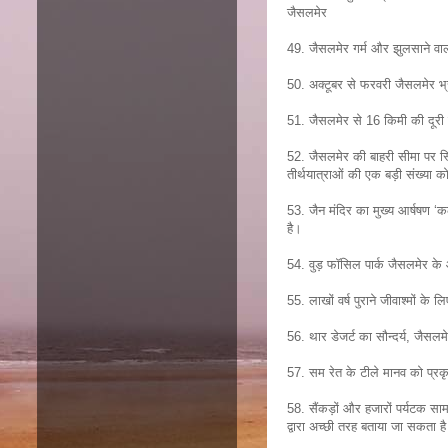
जैसलमेर
49. जैसलमेर गर्म और झुलसाने वाली 
50. अक्टूबर से फरवरी जैसलमेर भ्
51. जैसलमेर से 16 किमी की दूरी 
52. जैसलमेर की बाहरी सीमा पर स्थि
तीर्थयात्राओं की एक बड़ी संख्या 
53. जैन मंदिर का मुख्य आर्षषण ‘कल
है।
54. वुड़ फॉसिल पार्क जैसलमेर के आ
55. लाखों वर्ष पुराने जीवाश्मों के 
56. थार डेजर्ट का सौन्दर्य, जैसलम
57. सम रेत के टीले मानव को प्रकृ
58. सैंकड़ों और हजारों पर्यटक साम
द्वारा अच्छी तरह बताया जा सकता ह