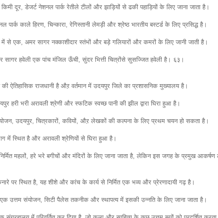
िमी दूर, डेजर्ट नेशनल पार्क रेतीले टीलों और झाड़ियों से ढकी पहाड़ियों के लिए जाना जाता है।
नल पार्क काले हिरण, चिन्कारा, रेगिस्तानी लेमड़ी और श्रेष्ठ भारतीय बस्टर्ड के लिए प्रसिद्ध है।
ों में से एक, अमर सागर नक्काशीदार स्तंभों और बड़े गलियारों और कमरों के लिए जानी जाती है।
 अमर सागर हवेली एक पांच मंजिल ऊँची, सुंदर भित्ती चित्रोंसे सुसज्जित हवेली है। ६३।
्य की ऐतिहासिक राजधानी है औऱ वर्तमान में उदयपुर जिले का प्रशासनिक मुख्यालय है।
र हरी भरी अरावली श्रेणी और स्फटिक स्वच्छ पानी की झील द्वारा घिरा हुआ है।
संयोजन, उदयपुर, चित्रकारों, कवियों, औऱ लेखकों की कल्पना के लिए प्रथम चयन हो सकता है।
ग में स्थित है और अरावली श्रेणियों से घिरा हुआ है।
िर्मित महलों, हरे भरे बगीचों और मंदिरों के लिए जाना जाता है, लेकिन इस जगह के प्रमुख आकर्षण
ारे पर स्थित है, यह शीशे और कांच के कार्य से निर्मित एक भव्य और प्रेरणादायी गढ़ है।
 उत्तम संयोजन, सिटी पैलेस तकनीक और स्थापत्य में इसकी उन्नति के लिए जाना जाता है।
ंग्रहालय में परिवर्तित कर दिया है, जो कला औऱ साहित्य के कुछ उत्तम रूपों को प्रदर्शित करता