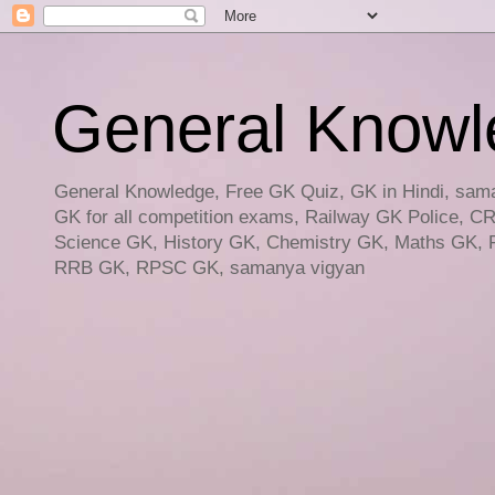
General Knowled
General Knowledge, Free GK Quiz, GK in Hindi, saman
GK for all competition exams, Railway GK Police, C
Science GK, History GK, Chemistry GK, Maths GK, R
RRB GK, RPSC GK, samanya vigyan