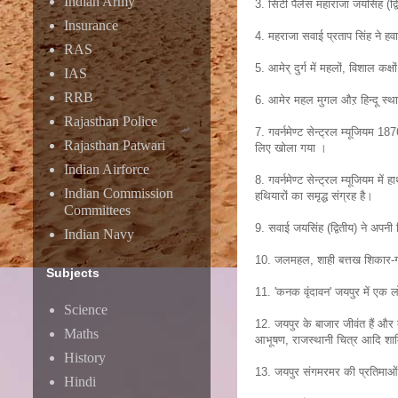
Indian Army
3. सिटी पैलेस महाराजा जयसिंह (द्
Insurance
4. महराजा सवाई प्रताप सिंह ने ह
RAS
5. आमेर् दुर्ग में महलों, विशाल कक्
IAS
RRB
6. आमेर महल मुगल औऱ हिन्दू स्थाप
Rajasthan Police
7. गवर्नमेण्ट सेन्ट्रल म्यूजियम 1
Rajasthan Patwari
लिए खोला गया ।
Indian Airforce
8. गवर्नमेण्ट सेन्ट्रल म्यूजियम में 
Indian Commission
हथियारों का समृद्ध संग्रह है।
Committees
9. सवाई जयसिंह (द्वितीय) ने अपनी
Indian Navy
10. जलमहल, शाही बत्तख शिकार-गोष
Subjects
11. 'कनक वृंदावन' जयपुर में एक 
Science
12. जयपुर के बाजार जीवंत हैं और दु
Maths
आभूषण, राजस्थानी चित्र आदि शाम
History
13. जयपुर संगमरमर की प्रतिमाओं, 
Hindi