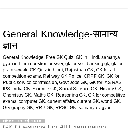
General Knowledge-सामान्य
ज्ञान
General Knowledge, Free GK Quiz, GK in Hindi, samanya
gyan in hindi question answer, gk for ssc, banking gk, gk for
gram sewak, GK Quiz in hindi, Rajasthan GK, GK for all
competition exams, Railway GK Police, CRPF GK, GK for
Public service commission, Govt Jobs GK, GK for IAS RAS
IPS, India GK, Science GK, Social Science GK, History GK,
Chemistry GK, Maths GK, Reasoning GK, GK for competitive
exams, computer GK, current affairs, current GK, world GK,
Geography GK, RRB GK, RPSC GK, samanya vigyan
रविवार, 13 मई 2018
GK Questions For All Examination