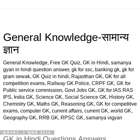
General Knowledge-सामान्य
ज्ञान
General Knowledge, Free GK Quiz, GK in Hindi, samanya
gyan in hindi question answer, gk for ssc, banking gk, gk for
gram sewak, GK Quiz in hindi, Rajasthan GK, GK for all
competition exams, Railway GK Police, CRPF GK, GK for
Public service commission, Govt Jobs GK, GK for IAS RAS
IPS, India GK, Science GK, Social Science GK, History GK,
Chemistry GK, Maths GK, Reasoning GK, GK for competitive
exams, computer GK, current affairs, current GK, world GK,
Geography GK, RRB GK, RPSC GK, samanya vigyan
शुक्रवार, 1 जुलाई 2016
GK in Hindi Questions Answers