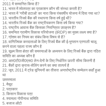
2011 में सम्‍मानित किया है?
11. भारत में श्‍वेतपत्र का प्रकाशन कौन सी संस्‍था करती है?
12. भारत में 'गरीबी हटाओ' का नारा किस पंचवर्षीय योजना में दिया गया था?
13. भारतीय रिजर्व बैंक की स्‍थापना किस वर्ष हुई थी?
14. भारतीय रिजर्व बैंक का राष्‍ट्रीयकरण किस वर्ष किया गया?
15. राष्‍ट्रीय आवास बैंक किसका नियन्त्रित उपक्रम है?
16. समन्वित ग्रामीण विकास परियोजना (IRDP) का मुख्‍य लक्ष्‍य क्‍या है?
17. ग्रेशम का नियम का संबंध किस विषय से है?
18. वाणिज्यिक करदाताओं के लिए रिजर्व बैंक की ई-भुगतान प्रणाली चालू
करने वाला पहला राज्‍य कौन है
19. सूक्ष्‍म वित्‍त क्षेत्र की समस्‍याओं के अध्‍ययन के लिए रिजर्व बैंक द्वारा गठित
समिति का अध्‍यक्ष कौन है
20. आर0टी0जी0एस0 लेन-देनों के लिए निर्धारित ऊपरी सीमा कितनी है
21. बैंकों द्वारा क्रास-सेलिंग करने का क्‍या तात्‍पर्य है
22. जून, 2011 में ट्रेड यूनियनों का तीसरा अन्‍तर्राष्‍ट्रीय सम्‍मेलन कहॉं हुआ
था
उत्‍तरमाला
1. मैसूर
2. पत्रकार
3. किसान विकास पत्र
4. श्‍यामला गोपीनाथ समिति
5. बजाज ऑटो