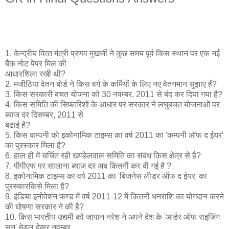
1. केन्‍द्रीय वित्‍त मंत्री प्रणव मुखर्जी ने कुछ समय पूर्व किस स्‍थान पर एक नई
बैंक नोट पेपर मिल की
आधारशिला रखी थी?
2. मजीठिया वेतन बोर्ड ने किस वर्ग के कर्मियों के लिए नए वेतनमान सुझाए हैं?
3. किस सरकारी बचत योजना को 30 नवम्‍बर, 2011 से बंद कर दिया गया है?
4. किस समिति की सिफारिशों के आधार पर सरकार ने लघुबचत योजनाओं पर
ब्‍याज दर दिसम्‍बर, 2011 से
बढाई है?
5. किस कम्‍पनी को इकोनामिक टाइम्‍स का वर्ष 2011 का 'कम्‍पनी ऑफ द ईयर'
का पुरस्‍कार मिला है?
6. हाल ही में चर्चित रही खण्‍डेलवाल समिति का संबंध किस क्षेत्र से है?
7. पीपीएफ पर सालाना ब्‍याज दर अब कितनी कर दी गई है ?
8. इकोनामिक टाइम्‍स का वर्ष 2011 का 'बिजनेस लीडर ऑफ द ईयर' का
पुरस्‍कारकिसे मिला है?
9. इंडिया इनोवेशन फण्‍ड में वर्ष 2011-12 में कितनी धनराशि का योगदान करने
की घोषणा सरकार ने की है?
10. किस भारतीय उद्यमी को जापान नरेश ने अपने देश के 'आर्डर ऑफ राइजिंग
सन' मेडल देकर नवम्‍बर,