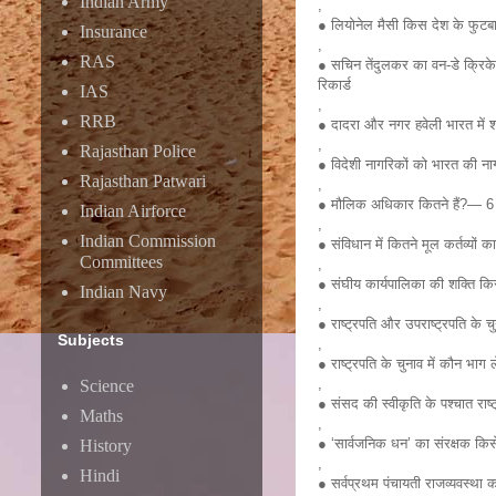
Indian Army
,
● लियोनेल मैसी किस देश के फुटबाल
Insurance
,
RAS
● सचिन तेंदुलकर का वन-डे क्रिकेट
रिकार्ड
IAS
,
RRB
● दादरा और नगर हवेली भारत में श
,
Rajasthan Police
● विदेशी नागरिकों को भारत की ना
Rajasthan Patwari
,
● मौलिक अधिकार कितने हैं?— 6
Indian Airforce
,
Indian Commission
● संविधान में कितने मूल कर्तव्यों
Committees
,
● संघीय कार्यपालिका की शक्ति किसम
Indian Navy
,
● राष्ट्रपति और उपराष्ट्रपति के च
Subjects
,
● राष्ट्रपति के चुनाव में कौन भ
,
Science
● संसद की स्वीकृति के पश्चात राष
Maths
,
● ‘सार्वजनिक धन’ का संरक्षक किस
History
,
Hindi
● सर्वप्रथम पंचायती राजव्यवस्था