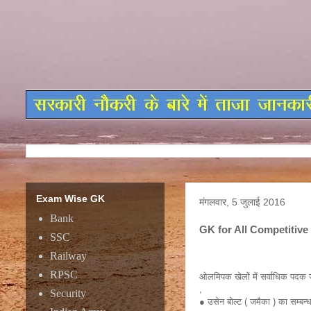
Exam Wise GK
मंगलवार, 5 जुलाई 2016
Bank
GK for All Competitiv
SSC
Railway
RPSC
ओलमिपक खेलों में सर्वाधिक पदक ज
,
Security
● उसेन बोल्ट ( जमैका ) का सम्बन्