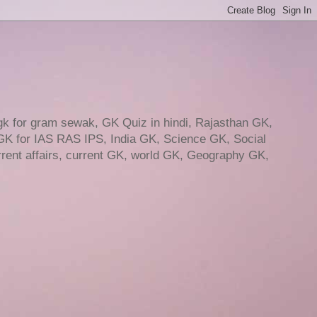
gk for gram sewak, GK Quiz in hindi, Rajasthan GK,
GK for IAS RAS IPS, India GK, Science GK, Social
ent affairs, current GK, world GK, Geography GK,