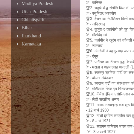
🏹- कनिष्क
Madhya Pradesh
🏆2. चतुर्थ बौद्ध संगीति किसकी अध्
Uttar Pradesh
🏹- वसुमित्र/अश्वघोष
🏆3. ईरान का नेपोलियन किसे कहा
Chhatisgarh
🏹- नादिरशाह
Bihar
🏆4. तुजुके-ए-जहांगीरी को पूरा क
🏹- मौतबिंद खां
Jharkhand
🏆5. जहांगीर ने खुर्रम को कौनसी
Karnataka
🏹- शाहजहां
🏆6. अंग्रेजों ने बहादुरशाह जफर 
🏹- रंगून
🏆7. पानीपत का तीसरा युद्ध किस
🏹- मराठा व अहमदशाह अब्दाली (
🏆8. स्वतंत्र श्रमिक पार्टी का स
🏹- बीआर अंबेडकर
🏆9. स्वराज पार्टी का संस्थापक 
🏹- मोतीलाल नेहरू एवं चितरंजनद
🏆10. वीमेंस इंडिया एसोसिएशन 
🏹- लेडी सदाशिव अय्यर
🏆11. नमक सत्याग्रह कब शुरू क
- 12 मार्च 1930
🏆12. गांधी इरविन समझौता कब 
🏹- 8 मार्च 1931
🏆13. साइमन कमिशन भारत कब
.🏹- 3 फरवरी 1927