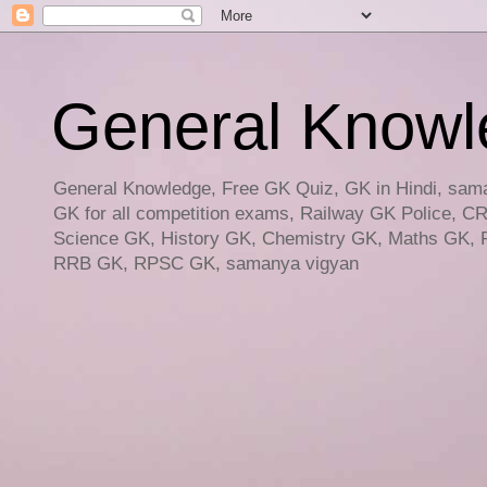
General Knowled
General Knowledge, Free GK Quiz, GK in Hindi, saman
GK for all competition exams, Railway GK Police, C
Science GK, History GK, Chemistry GK, Maths GK, R
RRB GK, RPSC GK, samanya vigyan