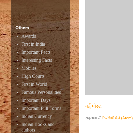
Others
Awards
First in India
Important Facts
Interesting Facts
Mobiles
High Courts
First in World
Famous Personalities
Important Days
नई पोस्ट
Important Full Forms
Indian Currency
सदस्यता लें
टिप्पणियाँ भेजें (Atom)
Indian Books and
authors
Responsive ad