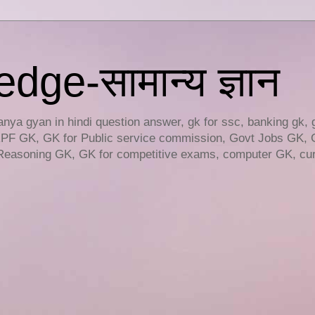
ge-सामान्य ज्ञान
ya gyan in hindi question answer, gk for ssc, banking gk, 
RPF GK, GK for Public service commission, Govt Jobs GK, 
easoning GK, GK for competitive exams, computer GK, curr