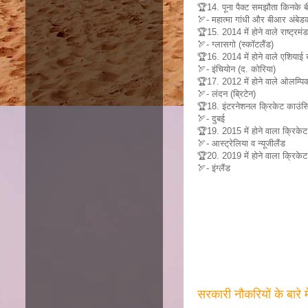
🏆14. पूना पैक्ट समझौता किनके 
🏹- महात्मा गांधी और बीआर अंबेड
🏆15. 2014 में होने वाले राष्ट्रमं
🏹- ग्लासगो (स्कॉटलैंड)
🏆16. 2014 में होने वाले एशियाई ख
🏹- इंचियोन (द. कोरिया)
🏆17. 2012 में होने वाले ओलम्पिक
🏹- लंदन (ब्रिटेन)
🏆18. इंटरनेशनल क्रिकेट काउंसिल
🏹- दुबई
🏆19. 2015 में होने वाला क्रिकेट
🏹- आस्ट्रेलिया व न्यूजीलैंड
🏆20. 2019 में होने वाला क्रिकेट 
🏹- इंग्लैंड
सरकारी नौकरियों के बारे 