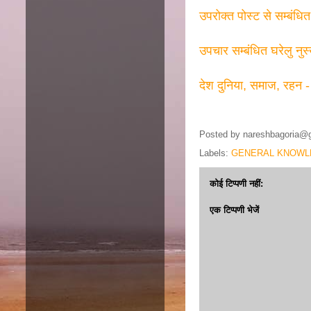
उपरोक्त पोस्ट से सम्बंधि
उपचार सम्बंधित घरेलु नुस
देश दुनिया, समाज, रहन -
Posted by
nareshbagoria@
Labels:
GENERAL KNOWL
कोई टिप्पणी नहीं:
एक टिप्पणी भेजें