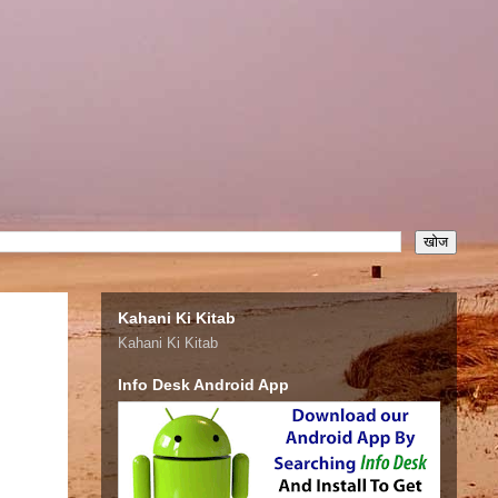
Kahani Ki Kitab
Kahani Ki Kitab
Info Desk Android App