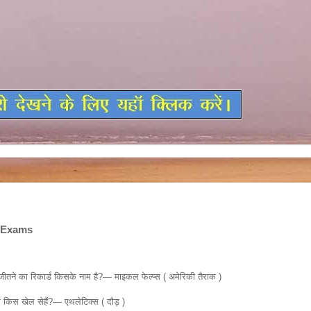
e Exams
ीतने का रिकार्ड किसके नाम है?— माइकल फेल्प्स ( अमेरिकी तैराक )
ध किस खेल सेहैं?— एथलेटिक्स ( दौड़ )