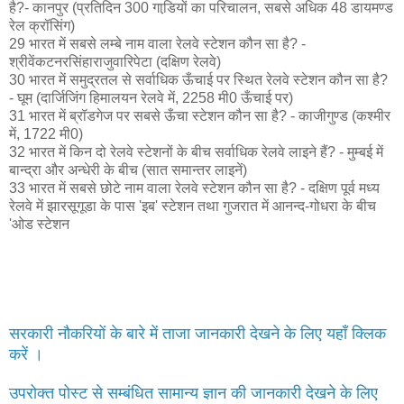
है?- कानपुर (प्रतिदिन 300 गाडि़यों का परिचालन, सबसे अधिक 48 डायमण्‍ड
रेल क्रॉसिंग)
29 भारत में सबसे लम्‍बे नाम वाला रेलवे स्‍टेशन कौन सा है? -
श्रीवेंकटनरसिंहाराजुवारिपेटा (दक्षिण रेलवे)
30 भारत में समुद्रतल से सर्वाधिक ऊँचाई पर स्थित रेलवे स्‍टेशन कौन सा है?
- घूम (दार्जिजिंग हिमालयन रेलवे में, 2258 मी0 ऊँचाई पर)
31 भारत में ब्रॉडगेज पर सबसे ऊँचा स्‍टेशन कौन सा है? - काजीगुण्‍ड (कश्‍मीर
में, 1722 मी0)
32 भारत में किन दो रेलवे स्‍टेशनों के बीच सर्वाधिक रेलवे लाइने हैं? - मुम्‍बई में
बान्‍द्रा और अन्‍धेरी के बीच (सात समान्‍तर लाइनें)
33 भारत में सबसे छोटे नाम वाला रेलवे स्‍टेशन कौन सा है? - दक्षिण पूर्व मध्‍य
रेलवे में झारसूगूडा के पास 'इब' स्‍टेशन तथा गुजरात में आनन्‍द-गोधरा के बीच
'ओड स्टेशन
सरकारी नौकरियों के बारे में ताजा जानकारी देखने के लिए यहाँ क्लिक
करें ।
उपरोक्त पोस्ट से सम्बंधित सामान्य ज्ञान की जानकारी देखने के लिए