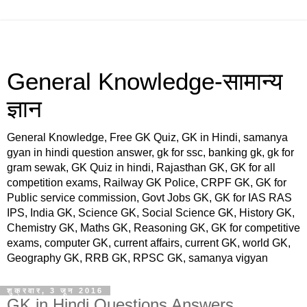
General Knowledge-सामान्य
ज्ञान
General Knowledge, Free GK Quiz, GK in Hindi, samanya
gyan in hindi question answer, gk for ssc, banking gk, gk for
gram sewak, GK Quiz in hindi, Rajasthan GK, GK for all
competition exams, Railway GK Police, CRPF GK, GK for
Public service commission, Govt Jobs GK, GK for IAS RAS
IPS, India GK, Science GK, Social Science GK, History GK,
Chemistry GK, Maths GK, Reasoning GK, GK for competitive
exams, computer GK, current affairs, current GK, world GK,
Geography GK, RRB GK, RPSC GK, samanya vigyan
शुक्रवार, 3 जून 2016
GK in Hindi Questions Answers