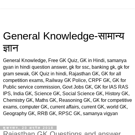
General Knowledge-सामान्य
ज्ञान
General Knowledge, Free GK Quiz, GK in Hindi, samanya
gyan in hindi question answer, gk for ssc, banking gk, gk for
gram sewak, GK Quiz in hindi, Rajasthan GK, GK for all
competition exams, Railway GK Police, CRPF GK, GK for
Public service commission, Govt Jobs GK, GK for IAS RAS
IPS, India GK, Science GK, Social Science GK, History GK,
Chemistry GK, Maths GK, Reasoning GK, GK for competitive
exams, computer GK, current affairs, current GK, world GK,
Geography GK, RRB GK, RPSC GK, samanya vigyan
शुक्रवार, 20 अप्रैल 2018
Rajasthan GK Questions and answer