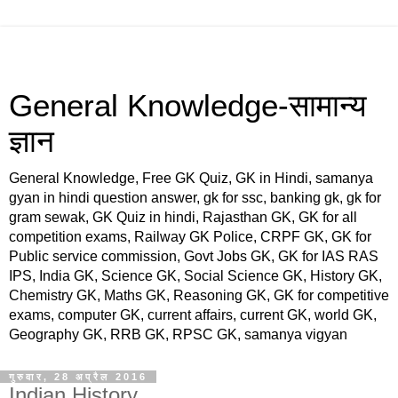
General Knowledge-सामान्य
ज्ञान
General Knowledge, Free GK Quiz, GK in Hindi, samanya
gyan in hindi question answer, gk for ssc, banking gk, gk for
gram sewak, GK Quiz in hindi, Rajasthan GK, GK for all
competition exams, Railway GK Police, CRPF GK, GK for
Public service commission, Govt Jobs GK, GK for IAS RAS
IPS, India GK, Science GK, Social Science GK, History GK,
Chemistry GK, Maths GK, Reasoning GK, GK for competitive
exams, computer GK, current affairs, current GK, world GK,
Geography GK, RRB GK, RPSC GK, samanya vigyan
गुरुवार, 28 अप्रैल 2016
Indian History