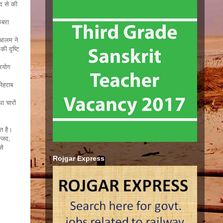
द से की
कबरा
न आलम ने
ी दृष्टि
्रयोग
मेहराब
ा चारों
त है।
्जिद,
से
Rojgar Express