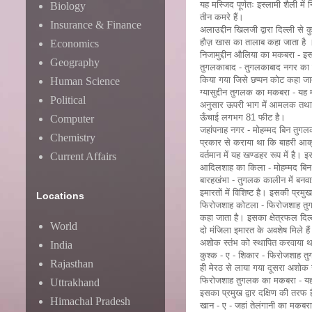
यह मस्जिद पूर्णतः इस्लामी शैली मे
Biology
तीन कमरे हैं।
Insurance & Finance
अलाउद्दीन खिलजी द्वारा दिल्ली से
हौज़ खास का तालाब कहा जाता है । 
Economics
निजामुद्दीन औलिया का मकबरा - इस
Geography
तुगलकाबाद - तुगलकाबाद नगर का निर्
किया गया जिसे छप्पन कोट कहा जात
Human Science
ग्यासुद्दीन तुगलक का मकबरा - यह 
Political
अनुसार ऊपरी भाग में आमलक तथा 
ऊँचाई लगभग 81 फीट है।
Computer
जहांपनाह नगर - मोहम्मद बिन तुगल
Chemistry
प्रकार से कराया था कि बाहरी आक्
वर्तमान में यह खण्डहर रूप में है। 
Current Affairs
आदिलशाह का किला - मोहम्मद बिन 
बारहखंभा - तुगलक कालीन में बनवा
इमारतों में विशिष्ट है। इसकी प्रमुख 
Locations
फिरोजशाह कोटला - फिरोजशाह तुगलक
कहा जाता है। इसका क्षेत्रफल दिल्ल
World
दो मंजिला इमारत के अवशेष मिले है
अशोक स्तंभ को स्थापित करवाया 
India
कुश्क - ए - शिकार - फिरोजशाह तुग
Rajasthan
ही मेरठ से लाया गया दूसरा अशोक 
फिरोजशाह तुगलक का मकबरा - यह वर
Uttrakhand
इसका प्रमुख द्वार दक्षिण की तरफ 
Himachal Pradesh
खान - ए - जहां तेलंगानी का मकबरा