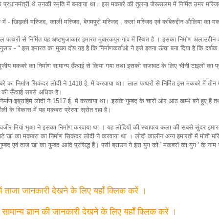
्रधानमंत्री थे उनकी स्मृति में बनवाया था। इस मकबरे की तुलना जेरूसलम में निर्मित उमर मस्जि
में - खिड़की मस्जिद, काली मस्जिद, बेगमपुरी मस्जिद , कलां मस्जिद एवं कबिरुद्दीन औलिया का म
 पत्थरों से निर्मित यह अष्टभुजाकार इमारत मुबारकपुर गांव में स्थित है । इसका निर्माण अलाउद्दी
ार - " इस इमारत का मुख्य दोष यह है कि निर्माणकर्ताओ ने इसे इतना ऊंचा बना दिया है कि दर्शक क
ुजीय मकबरे का निर्माण सामान्य ऊँचाई से किया गया तथा इसकी सजावट के लिए चीनी टाइलों का प
का निर्माण सिकंदर लोदी ने 1418 ई. में करवाया था। लाल पत्थरों से निर्मित इस मकबरे में तीन 
ुम्बद की ऊँचाई सबसे अधिक है।
माण इब्राहिम लोदी ने 1517 ई. में करवाया था। इसके गुम्बद के चारों ओर आठ खम्भे बने हुए हैं तथ
ल शैली के विकास में यह मकबरा प्रेरणा स्रोत रहा है।
वजीर मियां भुआ ने इसका निर्माण करवाया था । यह लोदियों की स्थापत्य कला की सबसे सुंदर इमार
 छोटे खां का मकबरा का निर्माण सिकंदर लोदी ने करवाया था । लोदी कालीन अन्य इमारतों में मोती मस
गुम्बद एवं ताज खां का गुम्बद आदि प्रसिद्ध हैं। पर्सी ब्राउन ने इस युग को ' मकबरों का युग ' के नाम 
में ताजा जानकारी देखने के लिए यहाँ क्लिक करें ।
त सामान्य ज्ञान की जानकारी देखने के लिए यहाँ क्लिक करें ।