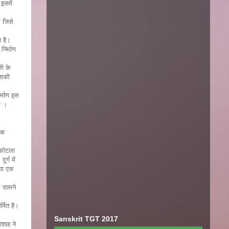
 इसमें
ा जिसे
ा है।
निर्माण
ली के
इसकी
र्माण इस
े ।
्ष
 कोटला
र्ग में
गया एक
े सामने
्मित है।
Sanskrit TGT 2017
ाशाह ने