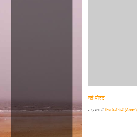
नई पोस्ट
सदस्यता लें
टिप्पणियाँ भेजें (Atom)
Responsive ad