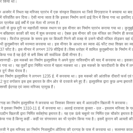
ार किया था।
जमेर में स्थित यह मस्जिद प्रारंभ में एक संस्कृत विद्यालय था जिसे विग्रहराज ने बनवाया था बाद 
द में परिवर्तित कर दिया। ऐसी माना जाता है कि इसका निर्माण कार्य ढाई दिन में किया गया था इसलिए
 प्रत्येक ढाई वर्षों में एक मेला भी लगता हैं।
ा दिल्ली से कुछ दूरी पर महारौली नामक स्थान पर इस मीनार का निर्माण प्रारंभ कराया गया था। कुतुबुद
ुद्दीन बख्तियार काकी की याद में शुरू करवाया था। ऐबक इस मीनार की एक मंजिल का निर्माण ही करव
ूर्ण कराया। फिरोज तुगलक के समय इस पर बिजली गिरने की वजह से उसने चौथी मंजिल तोड़कर वहां 
ने भी कुतुबमीनार की मरम्मत करवाया था। इस मीनार के आधार का व्यास 46 फीट तथा शिखर का व्
ीट है। इस मीनार में लगभग 379 सीढ़ियां है।विश्व धरोहर में शामिल कुतुबमीनार के निर्माण में
िया गया है यह ईटों से बनी विश्व की सर्वाधिक ऊँची मीनार है।
्तानगढी - इस मकबरे का निर्माण इल्तुतमिस ने अपने पुत्र नासिरुद्दीन की याद में करवाया था। इसका 
ा गया था। यह तुर्कों द्वारा निर्मित भारत में पहला मकबरा था। इस मकबरे के चारदीवारी के बीच में
दुर्ग जैसा घेराव है।
ा निर्माण इल्तुतमिस ने लगभग 1235 ई. में करवाया था। इस मकबरे की आंतरिक दीवारों फर्स एवं
 फुट वर्गाकार इस इस इमारत के तीन ओर से दरवाजे बने हुए हैं। इल्तुतमिस द्वारा कुछ अन्य इमारतें
 शम्सी ईदगाह एवं जामा मस्जिद प्रमुख हैं।
दरगाह का निर्माण इल्तुतमिस ने करवाया था जिसका विस्तार बाद में अलाउद्दीन खिलजी ने करवाया।
े इसका निर्माण 1310-11 ई. में करवाया था। अलाई दरवाजा कुव्वत - उल - इस्लाम मस्जिद के प्रवे
द्दीन खिलजी द्वारा निर्मित सर्वश्रेष्ठ इमारत है। यह एक ऊंचे चबूतरे पर निर्मित एक चौकोर इमारत 
िया गया है किन्तु कहीं - कहीं पर संगमरमर का भी प्रयोग किया गया है। इसमें कुरान की आयतों 
जी ने इस मस्जिद का निर्माण निजामुद्दीन औलिया की दरगाह के पास में करवाया था। सल्तनत काल म