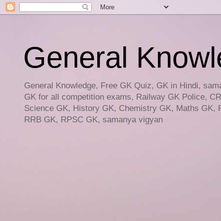
General Knowled
General Knowledge, Free GK Quiz, GK in Hindi, saman
GK for all competition exams, Railway GK Police, C
Science GK, History GK, Chemistry GK, Maths GK, R
RRB GK, RPSC GK, samanya vigyan