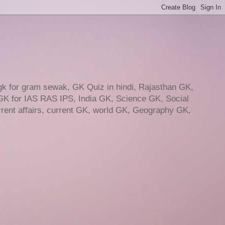
gk for gram sewak, GK Quiz in hindi, Rajasthan GK,
GK for IAS RAS IPS, India GK, Science GK, Social
ent affairs, current GK, world GK, Geography GK,