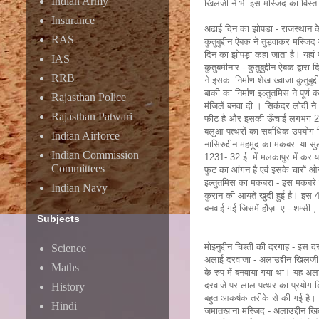
Indian Army
खिलजी ने भी इस मस्जिद का विस्त
Insurance
अढाई दिन का झोपडा - राजस्थान के अ
RAS
कुतुबुद्दीन ऐबक ने तुड़वाकर मस्जि
दिन का झोपड़ा कहा जाता है। यहां पर
IAS
कुतुबमीनार - कुतुबुद्दीन ऐबक द्वार
RRB
ने इसका निर्माण शेख ख्वाजा कुतुब
बाकी का निर्माण इल्तुतमिस ने प
Rajasthan Police
मंजिलें बनवा दी । सिकंदर लोदी 
Rajasthan Patwari
फीट है और इसकी ऊँचाई लगभग 237 फ
बलुआ पत्थरों का सर्वाधिक उपयोग क
Indian Airforce
नासिरुद्दीन महमूद का मकबरा या सुल
Indian Commission
1231- 32 ई. में मलकापुर में कराय
Committees
फुट का आंगन है एवं इसके चारों ओर 
इल्तुतमिस का मकबरा - इस मकबरे क
Indian Navy
कुरान की आयते खुदी हुई है। इस 42
बनवाई गई जिसमें हौज़- ए - शम्सी ,
Subjects
मोइनुद्दीन चिश्ती की दरगाह - इस 
Science
अलाई दरवाजा - अलाउद्दीन खिलजी न
Maths
के रुप में बनवाया गया था। यह अलाउ
दरवाजे पर लाल पत्थर का प्रयोग क
History
बहुत आकर्षक तरीके से की गई है।
Hindi
जमातखाना मस्जिद - अलाउद्दीन खिल