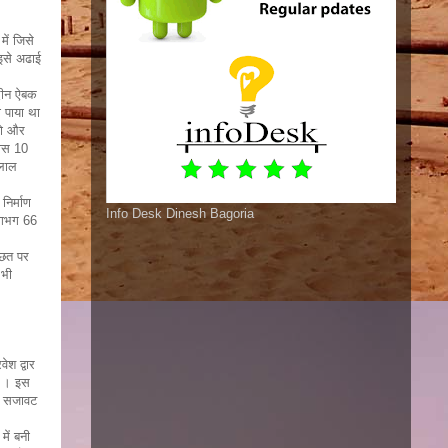
में जिसे
 इसे अढाई
्दीन ऐबक
ा पाया था
दो और
यास 10
 लाल
निर्माण
Info Desk Dinesh Bagoria
 लगभग 66
 छत पर
 भी
श द्वार
है । इस
की सजावट
ें बनी