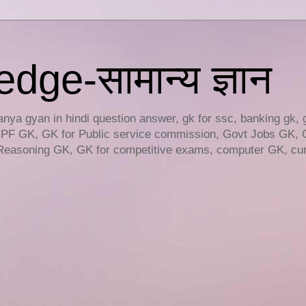
ge-सामान्य ज्ञान
ya gyan in hindi question answer, gk for ssc, banking gk, 
RPF GK, GK for Public service commission, Govt Jobs GK, 
easoning GK, GK for competitive exams, computer GK, curr