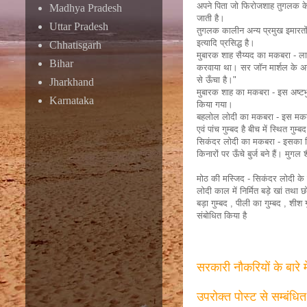
अपने पिता जो फिरोजशाह तुगलक के प
Madhya Pradesh
जाती है।
Uttar Pradesh
तुगलक कालीन अन्य प्रमुख इमारतों 
इत्यादि प्रसिद्ध है।
Chhatisgarh
मुबारक शाह सैय्यद का मकबरा - लाल
Bihar
करवाया था। सर जॉन मार्शल के अनुस
से ऊँचा है।"
Jharkhand
मुबारक शाह का मकबरा - इस अष्टभ
Karnataka
किया गया।
बहलोल लोदी का मकबरा - इस मकबरे 
एवं पांच गुम्बद है बीच में स्थित ग
सिकंदर लोदी का मकबरा - इसका निर्
किनारों पर ऊँचे बुर्ज बने हैं। मुग
मोठ की मस्जिद - सिकंदर लोदी के 
लोदी काल में निर्मित बड़े खां तथा
बड़ा गुम्बद , पीली का गुम्बद , शीश 
संबोधित किया है
सरकारी नौकरियों के बारे 
उपरोक्त पोस्ट से सम्बंधि