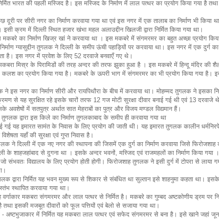
ं निर्मित भारत की पहली मस्जिद है। इस मस्जिद के निर्माण में लाल पत्थर का प्रयोग किया गया है तथा
 कुछ दूरी पर सीरी नगर का निर्माण करवाया गया था एवं इस नगर में एक तालाब का निर्माण भी किया थ
इसी क्रम में दिल्ली स्थित हजार खंभा महल अलाउद्दीन खिलजी द्वारा निर्मित किया गया था।
 मकबरे का निर्माण खिज्र खां ने करवाया था । इस मकबरे में संगमरमर का बहुत अच्छा प्रयोग किय
माण ग्यासुद्दीन तुगलक ने दिल्ली के समीप ऊंची पहाड़ियों पर करवाया था। इस नगर में एक दुर्ग का 
ा है। इस नगर में प्रवेश के लिए 52 दरवाजे बनवाएँ गए थे।
मकबरा मिस्र के पिरामिडों की तरह अन्दर की तरफ झुका हुआ है । इस मकबरे में हिन्दू मंदिर की शै
कलश का प्रयोग किया गया है। मकबरे के ऊपरी भाग में संगमरमर का भी प्रयोग किया गया है। 
क ने इस नगर का निर्माण सीरी और रायपिथौरा के बीच में करवाया था। मोहम्मद तुगलक ने इसका नि
रमण से यह सुरक्षित रहे इसके चारों तरफ 12 गज मोटी सुरक्षा दीवार बनाई गई थी एवं 13 दरवाजे थ
इसके अवशेषों में सतपुत्र अर्थात सात मेहराबों का पुत्र और विजय मण्डल विद्यमान हैं।
तुगलक द्वारा इस किले का निर्माण तुगलकाबाद के समीप ही करवाया गया था
ई गई यह इमारत सामंत के निवास के लिए प्रयोग की जाती थी। यह इमारत तुगलक कालीन धर्मनिरपेक
विशेषता यहाँ की सुरक्षा एवं गुप्त निवास है।
 ने दिल्ली में एक नए नगर की स्थापना की जिसमें एक दुर्ग का निर्माण करवाया जिसे फिरोजशाह
ी के शाहजहांबाद से दुगना था । इसके अन्दर भवनों, मस्जिद एवं राजमहलों का निर्माण किया गया । दु
ं जो संभवतः विद्यालय के लिए प्रयोग होती होगी। फिरोजशाह तुगलक ने इसी दुर्ग में टोपरा से लाया 
था।
लक द्वारा निर्मित यह भवन मुख्य रूप से शिकार से संबंधित था सुल्तान इसे शाहनुमा कहता था। इसक
स्तंभ स्थापित करवाया गया था।
्गाकार मकबरा संगमरमर और लाल पत्थर से निर्मित है। मकबरे का गुम्बद अष्टकोणीय ड्रम पर निर
है तथा इसकी मजबूत दीवारों को फूल पत्तियों एवं बेलो से सजाया गया था।
 - अष्टभुजाकार में निर्मित यह मकबरा लाल पत्थर एवं सफेद संगमरमर से बना है। इसे खाने जहां जून