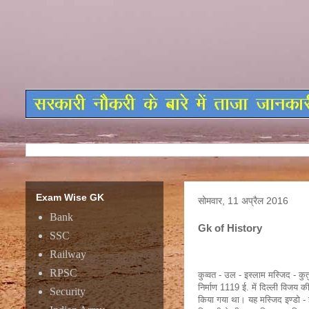
Exam Wise GK
सोमवार, 11 अप्रैल 2016
Bank
Gk of History
SSC
Railway
RPSC
कुव्वत - उल - इस्लाम मस्जिद - कुत
निर्माण 1119 ई. में दिल्ली विजय की 
Security
किया गया था। यह मस्जिद इण्डो - इस्ल