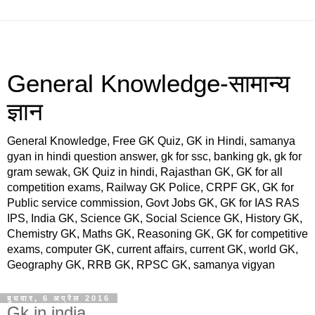
General Knowledge-सामान्य
ज्ञान
General Knowledge, Free GK Quiz, GK in Hindi, samanya
gyan in hindi question answer, gk for ssc, banking gk, gk for
gram sewak, GK Quiz in hindi, Rajasthan GK, GK for all
competition exams, Railway GK Police, CRPF GK, GK for
Public service commission, Govt Jobs GK, GK for IAS RAS
IPS, India GK, Science GK, Social Science GK, History GK,
Chemistry GK, Maths GK, Reasoning GK, GK for competitive
exams, computer GK, current affairs, current GK, world GK,
Geography GK, RRB GK, RPSC GK, samanya vigyan
बुधवार, 6 अप्रैल 2016
Gk in india