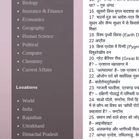
Biology
था? – गुरु अंगद
Insurance & Finance
16. खुसरो किस मुगल बादशाह का 
17. चार्ल्स वुड का आदेश-पत्र शिक
Economics
सुधार और सैन्य सुधार में से किसस
Geography
शिक्षा
18. विश्व पृथ्वी दिवस (Earth 
Human Science
22 अप्रैल
Political
19. किस प्रदेश में पिग्मी (Pygm
विषुवरेखीय वन
Computer
20. ग्रेट बैरियर रीफ (Great B
Chemistry
है? – प्रशान्त महासागर में
Current Affairs
21. 'अल्फाल्फा' है– एक प्रकार
22. ओजोन पर्त को सर्वाधिक नुकस
हैं– क्लोरोफ्लूरोकार्बन
Locations
23. गरजती चालीसा, प्रचण्ड पचा
हैं? – दक्षिणी गोलार्द्ध में पश्चिमी पव
24. साओ पॉलो, सन्टोस, रियो डि 
World
में से कौन-सा विश्व का 'कॉफी पो
India
कहलाता है? – सन्टोस
Rajasthan
25. समान वर्षा वाले क्षेत्र को ज
है– आइसोहाइट
Uttrakhand
26. अलकनंदा और भागीरथी मिलती ह
Himachal Pradesh
27. आन्ध्र प्रदेश, तमिलनाडु, क