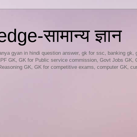
ge-सामान्य ज्ञान
ya gyan in hindi question answer, gk for ssc, banking gk, 
RPF GK, GK for Public service commission, Govt Jobs GK, 
easoning GK, GK for competitive exams, computer GK, curr