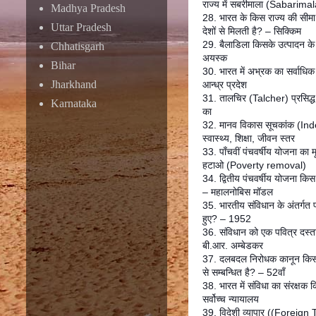
राज्य में सबरीमाला (Sabarimal
Madhya Pradesh
28. भारत के किस राज्य की सीम
Uttar Pradesh
देशों से मिलती है? – सिक्किम
29. बैलाडिला किसके उत्पादन के 
Chhatisgarh
अयस्क
Bihar
30. भारत में अभ्रक का सर्वाधिक
Jharkhand
आन्ध्र प्रदेश
31. तालचिर (Talcher) प्रसिद्ध 
Karnataka
का
32. मानव विकास सूचकांक (Ind
स्वास्थ्य, शिक्षा, जीवन स्तर
33. पाँचवीं पंचवर्षीय योजना का मू
हटाओ (Poverty removal)
34. द्वितीय पंचवर्षीय योजना क
– महालनोबिस मॉडल
35. भारतीय संविधान के अंतर्गत 
हुए? – 1952
36. संविधान को एक पवित्र दस्त
बी.आर. अम्बेडकर
37. दलबदल निरोधक कानून किस
से सम्बन्धित है? – 52वाँ
38. भारत में संविधा का संरक्षक 
सर्वोच्च न्यायालय
39. विदेशी व्यापार ((Foreign