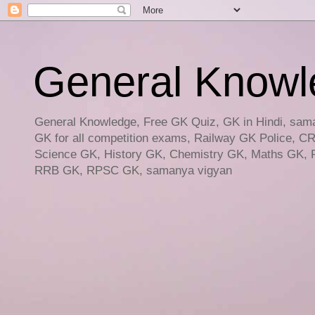
General Knowled
General Knowledge, Free GK Quiz, GK in Hindi, saman
GK for all competition exams, Railway GK Police, C
Science GK, History GK, Chemistry GK, Maths GK, R
RRB GK, RPSC GK, samanya vigyan