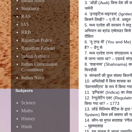
Indian Army
3. 'ऑडी (Audi) किस देश की कार
Insurance
जर्मनी
4. 'इनाइटिस माइण्डस्' (Igni
RAS
किसने लिखी? – ए.पी.जे. अब्दु
IAS
5. मध्य प्रदेश की सरकार ने मातृ ए
अभियान का ब्रांड एम्बेसडर किसे 
RRB
दीक्षित
Rajasthan Police
6. 'यू एण्ड मी' (You and Me)
है? – डेंगू से
Rajasthan Patwari
7. मध्य प्रदेश राज्य संग्रहालय भो
Indian Airforce
से जाना जाता था? – एडवर्ड संग
Indian Commission
8. 'शाहनामा' (Shahnama) क
Committees
फिरदौसी
9. संस्कारों की कुल संख्या कित
Indian Navy
10. अभिलेखों में किस शासक का उ
'देवानामप्रिय' के रूप में किया 
Subjects
11. 'इण्डिका' (Indica) का ले
12. रेग्यूलेटिंग एक्ट (Regulati
Science
किया गया था? – 1773
13. लॉर्ड विलियम बैंटिंक के द्वार
Maths
System) किस वर्ष समाप्त की 
History
14. कौन-सा मुगल बादशाह 'रंगीला
– मुहम्मदशाह
Hindi
15. गुरु नानक ने अपना उत्तराधि