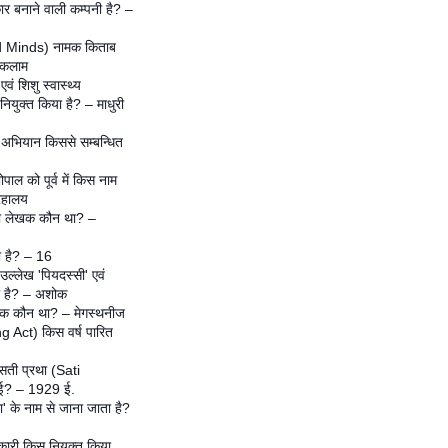
 बनाने वाली कम्पनी है? –
ted Minds) नामक किताब
ल कलाम
वं शिशु स्वास्थ्य
नियुक्त किया है? – माधुरी
 अभियान किससे सम्बन्धित
पाल को पूर्व में किस नाम
्रहालय
ा लेखक कौन था? –
नी है? – 16
ल्लेख 'पियदस्सी' एवं
गया है? – अशोक
खक कौन था? – मेगस्थनीज
ng Act) किस वर्ष पारित
ा सती प्रथा (Sati
गई? – 1929 ई.
' के नाम से जाना जाता है?
कारी किस नियुक्त किया