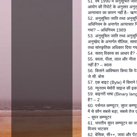
51. वर्ष 1990 में अनुसूचित जाति
आयोग की रिपोर्ट के अनुसार अनु
अत्याचार का कारण नहीं है– ऋणग
52. अनुसूचित जाति तथा अनुसू
अधिनियम के अन्तर्गत अत्याचार 
गया? – अधिनियम 1989
53. अनुसूचित जाति तथा अनुस
अनुच्छेद के अन्तर्गत मौलिक, स
तथा सांस्कृतिक अधिकार दिया गय
54. सतत् विकास का आधार है? –
55. काला, पीला, लाल और नीला मे
नहीं है? – काला
56. किसने आविष्कार किया कि पेड़
जे.सी. बोस
57. एक बाइट (Byte) में कितने ब
58. न्यूनतम मेमोरी साइज की इक
59. बाइनरी भाषा (Binary lang
है? – 2
60. पर्सनल कम्प्यूटर, सुपर कम्प
में से कौन सबसे बड़ा, सबसे तेज ए
– सुपर कम्प्यूटर
61. भारतीय सुपर कम्प्यूटर का
विजय भाटकर
62. बेसिक, सी++, जावा और पेंट 