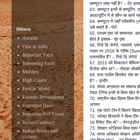
कम्प्यूटर भाषा नहीं है? – पेंट ब्र
63. कम्प्यूटर इनमें से कप्यूटिंग, 
आउटपुटिंग में से कौन-सा कार्य नह
64. कम्प्यूटर में जहाँ एसेसरीज 
उसे कहते हैं– पोर्ट
Others
65. प्रथम पृष्ठ जो सामान्यत: आप
Awards
होता है इसका– गृह पृष्ठ
66. रियो डि जेनेरो, ग्लासगो, एथे
First in India
स्थान पर 2016 के ग्रीष्म (S
Important Facts
प्रस्तावित हैं? – रियो डि जेनेरो
67. 2015 की विम्बल्डन चैम्पियन
Interesting Facts
विजेता कौन था? – नोवाक जोको
Mobiles
68. मध्य प्रदेश क्रिकेट संघ का 
High Courts
है? – इन्दौर
69. संध्या अग्रवाल का सम्बन्ध 
First in World
टेबल टेनिस इनमें से किस खेल से
Famous Personalities
70. राष्ट्रीय खेल दिवस किस दि
अगस्त
Important Days
71. एक पोटो टीम में कितने खिलाड
Important Full Forms
72. नरेन्द्र हिरवानी ने किस टीम क
Indian Currency
16 विकेट लिए थे? – वेस्टइंडीज
73. ऐशबाग स्टेडियम किस शहर मे
Indian Books and
74. मानव अधिकार संरक्षण अध
authors