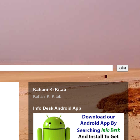
Kahani Ki Kitab
Kahani Ki Kitab
Info Desk Android App