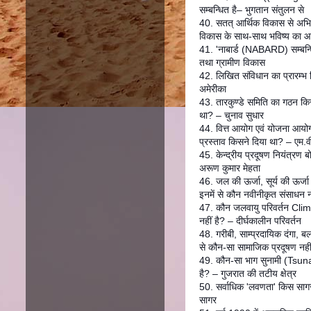
सम्बन्धित है– भुगतान संतुलन से
40. सतत् आर्थिक विकास से अभिप्र
विकास के साथ-साथ भविष्य का आ
41. 'नाबार्ड (NABARD) सम्बन्धित
तथा ग्रामीण विकास
42. लिखित संविधान का प्रारम्भ
अमेरीका
43. तारकुण्डे समिति का गठन किस 
था? – चुनाव सुधार
44. वित्त आयोग एवं योजना आयो
प्रस्ताव किसने दिया था? – एम.वी
45. केन्द्रीय प्रदूषण नियंत्रण ब
अरूण कुमार मेहता
46. जल की ऊर्जा, सूर्य की ऊर्जा
इनमें से कौन नवीनीकृत संसाधन नह
47. कौन जलवायु परिवर्तन Cl
नहीं है? – दीर्घकालीन परिवर्तन
48. गरीबी, साम्प्रदायिक दंगा, बल
से कौन-सा सामाजिक प्रदूषण नहीं
49. कौन-सा भाग सुनामी (Tsunami
है? – गुजरात की तटीय क्षेत्र
50. सर्वाधिक 'लवणता' किस सागर 
सागर