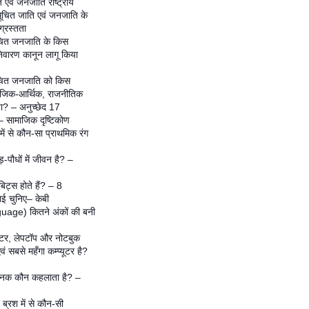
 एवं जनजाति राष्ट्रीय
सूचित जाति एवं जनजाति के
्रस्तता
चित जनजाति के किस
निवारण कानून लागू किया
ूचित जनजाति को किस
ामाजिक-आर्थिक, राजनीतिक
ा? – अनुच्छेद 17
 सामाजिक दृष्टिकोण
ं से कौन-सा प्राथमिक रंग
-पौधों में जीवन है? –
िट्स होते हैं? – 8
ाई चुनिए– केबी
uage) कितने अंकों की बनी
्यूटर, लेपटॉप और नोटबुक
वं सबसे महँगा कम्प्यूटर है?
 जनक कौन कहलाता है? –
ब्रश में से कौन-सी