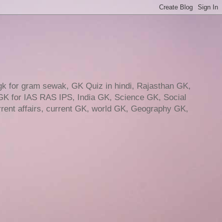
gk for gram sewak, GK Quiz in hindi, Rajasthan GK,
GK for IAS RAS IPS, India GK, Science GK, Social
ent affairs, current GK, world GK, Geography GK,