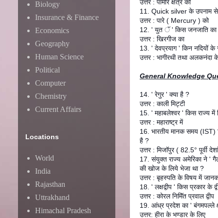
उत्तर : पामीर क्षेत्र को
Biology
11. Quick silver के उपनाम से
Insurance & Finance
उत्तर : पारे ( Mercury ) को
12. ' युत ॅ ' किस जनजाति का 
Economics
उत्तर : खिरगीज का
Geography
13. ' देवप्रयाग ' किन नदियों के
Human Science
उत्तर : भागीरथी तथा अलकनंदा क
Political
General Knowledge Qu
Computer
14. ' रेगुर ' क्या है ?
Chemistry
उत्तर : काली मिट्टी
Current Affairs
15. ' महाबलेश्वर ' किस राज्य में 
उत्तर : महाराष्ट्र में
16. भारतीय मानक समय (IST) क
Locations
है ?
उत्तर : मिजाॅपुर ( 82.5° पूर्वी देश
World
17. संयुक्त राज्य अमेरिका ने ' ग
की खोज के लिये भेजा था ?
India
उत्तर : बृहस्पति के विषय में जा
Rajasthan
18. ' लक्षद्वीप ' किस प्रकार के द्व
उत्तर : कोरल निमिॅत प्रवाल द्वीप
Uttrakhand
19. आंध्र प्रदेश का ' बंगमपल्ले क्
Himachal Pradesh
उत्तर: हीरा के भण्डार के लिए