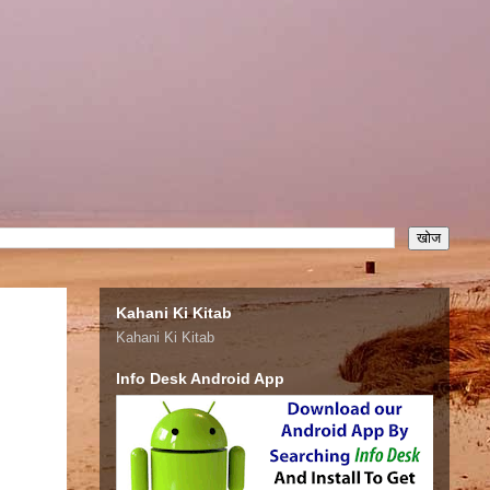
Kahani Ki Kitab
Kahani Ki Kitab
Info Desk Android App