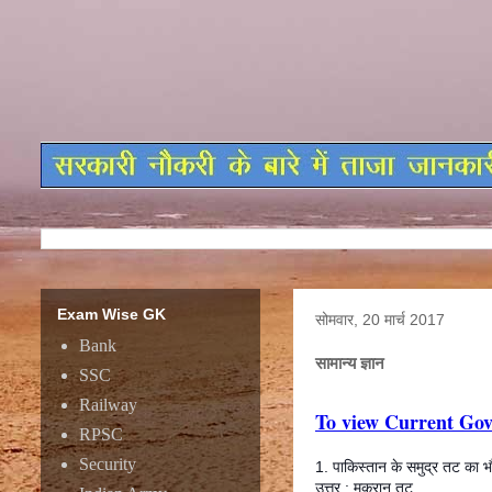
Exam Wise GK
सोमवार, 20 मार्च 2017
Bank
सामान्य ज्ञान
SSC
Railway
To view Current Gov
RPSC
Security
1. पाकिस्तान के समुद्र तट का भ
उत्तर : मकरान तट