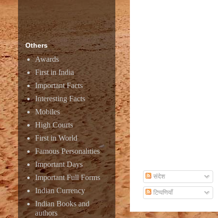
Amazon
Others
Awards
First in India
Important Facts
Interesting Facts
Mobiles
High Courts
First in World
Famous Personalities
Subscribe To Email
Important Days
संदेश
Important Full Forms
Indian Currency
टिप्पणियाँ
Indian Books and
authors