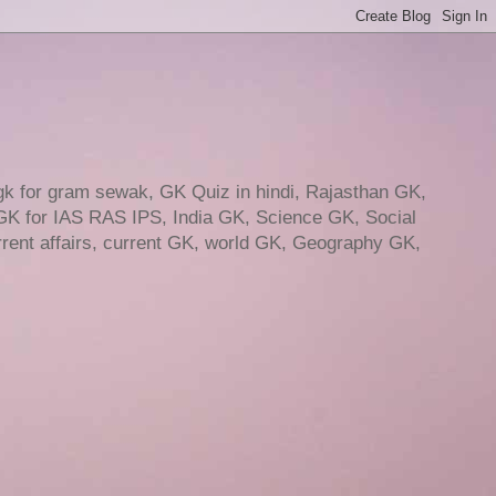
gk for gram sewak, GK Quiz in hindi, Rajasthan GK,
GK for IAS RAS IPS, India GK, Science GK, Social
ent affairs, current GK, world GK, Geography GK,