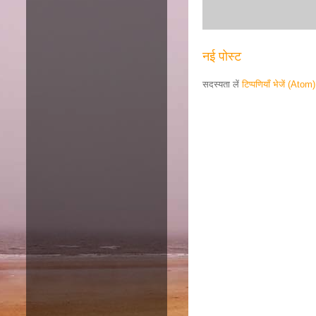
नई पोस्ट
सदस्यता लें
टिप्पणियाँ भेजें (Atom)
Responsive ad