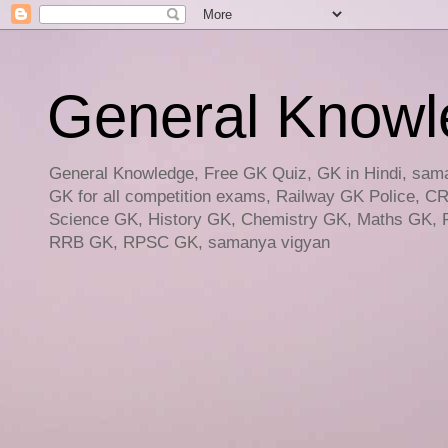
General Knowled
General Knowledge, Free GK Quiz, GK in Hindi, saman
GK for all competition exams, Railway GK Police, C
Science GK, History GK, Chemistry GK, Maths GK, R
RRB GK, RPSC GK, samanya vigyan