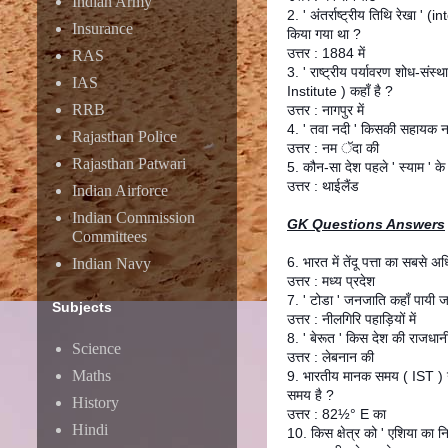
Indian Army
2. ' अंतर्राष्ट्रीय तिथि रेखा ' 
Insurance
किया गया था ?
उत्तर : 1884 में
RAS
3. ' राष्ट्रीय पर्यावरण शोध-
IAS
Institute ) कहाँ है ?
RRB
उत्तर : नागपुर में
4. ' तवा नदी ' किसकी सहायक न
Rajasthan Police
उत्तर : नम ॅदा की
Rajasthan Patwari
5. कौन-सा देश पहले ' स्याम ' क
उत्तर : थाईलैंड
Indian Airforce
Indian Commission
GK Questions Answers
Committees
6. भारत में तेंदू पत्ता का सबसे
Indian Navy
उत्तर : मध्य प्रदेश
7. ' टोडा ' जनजाति कहाँ पायी ज
Subjects
उत्तर : नीलगिरि पहाड़ियों में
8. ' बेरूत ' किस देश की राजधानी
Science
उत्तर : लेबनान की
Maths
9. भारतीय मानक समय ( IST ) ग्र
समय है ?
History
उत्तर : 82½° E का
Hindi
10. किस क्षेत्र को ' एशिया का न