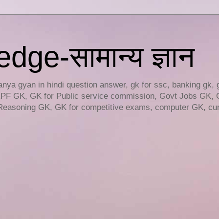
ge-सामान्य ज्ञान
ya gyan in hindi question answer, gk for ssc, banking gk, 
RPF GK, GK for Public service commission, Govt Jobs GK, 
easoning GK, GK for competitive exams, computer GK, curr