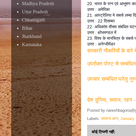
Madhya Pradesh
20. भारत के रत्न एवं आभूषण क
उत्तर : अमेरिका
Uttar Pradesh
21. आस्ट्रेलिया मे सबसे लम्बा द
Chhatisgarh
उत्तर : 22 दिसम्बर
22. अधिकांश मौसम संबंधित घटनाएँ
Bihar
उत्तर : क्षोभमण्डल में
Jharkhand
23. विश्व के मानचित्र के सबसे प
उत्तर : अनेग्जीमेंडर
Karnataka
सरकारी नौकरियों के बारे 
उपरोक्त पोस्ट से सम्बंधि
उपचार सम्बंधित घरेलु नुस
देश दुनिया, समाज, रहन -
Posted by
nareshbagoria@
Labels:
सामान्य ज्ञान
,
January
कोई टिप्पणी नहीं: