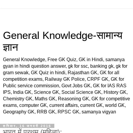
General Knowledge-सामान्य
ज्ञान
General Knowledge, Free GK Quiz, GK in Hindi, samanya
gyan in hindi question answer, gk for ssc, banking gk, gk for
gram sewak, GK Quiz in hindi, Rajasthan GK, GK for all
competition exams, Railway GK Police, CRPF GK, GK for
Public service commission, Govt Jobs GK, GK for IAS RAS
IPS, India GK, Science GK, Social Science GK, History GK,
Chemistry GK, Maths GK, Reasoning GK, GK for competitive
exams, computer GK, current affairs, current GK, world GK,
Geography GK, RRB GK, RPSC GK, samanya vigyan
शनिवार, 16 जनवरी 2016
भारत में प्रथम (महिला):