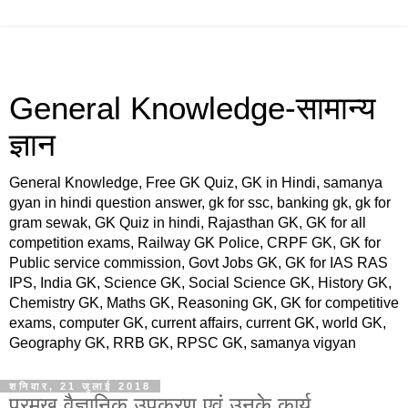
General Knowledge-सामान्य
ज्ञान
General Knowledge, Free GK Quiz, GK in Hindi, samanya
gyan in hindi question answer, gk for ssc, banking gk, gk for
gram sewak, GK Quiz in hindi, Rajasthan GK, GK for all
competition exams, Railway GK Police, CRPF GK, GK for
Public service commission, Govt Jobs GK, GK for IAS RAS
IPS, India GK, Science GK, Social Science GK, History GK,
Chemistry GK, Maths GK, Reasoning GK, GK for competitive
exams, computer GK, current affairs, current GK, world GK,
Geography GK, RRB GK, RPSC GK, samanya vigyan
शनिवार, 21 जुलाई 2018
प्रमुख वैज्ञानिक उपकरण एवं उनके कार्य