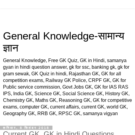
General Knowledge-सामान्य
ज्ञान
General Knowledge, Free GK Quiz, GK in Hindi, samanya
gyan in hindi question answer, gk for ssc, banking gk, gk for
gram sewak, GK Quiz in hindi, Rajasthan GK, GK for all
competition exams, Railway GK Police, CRPF GK, GK for
Public service commission, Govt Jobs GK, GK for IAS RAS
IPS, India GK, Science GK, Social Science GK, History GK,
Chemistry GK, Maths GK, Reasoning GK, GK for competitive
exams, computer GK, current affairs, current GK, world GK,
Geography GK, RRB GK, RPSC GK, samanya vigyan
शनिवार, 8 सितंबर 2018
Current GK, GK in Hindi Questions