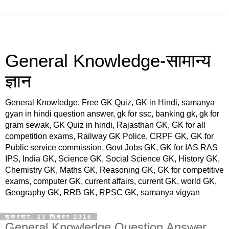
General Knowledge-सामान्य
ज्ञान
General Knowledge, Free GK Quiz, GK in Hindi, samanya
gyan in hindi question answer, gk for ssc, banking gk, gk for
gram sewak, GK Quiz in hindi, Rajasthan GK, GK for all
competition exams, Railway GK Police, CRPF GK, GK for
Public service commission, Govt Jobs GK, GK for IAS RAS
IPS, India GK, Science GK, Social Science GK, History GK,
Chemistry GK, Maths GK, Reasoning GK, GK for competitive
exams, computer GK, current affairs, current GK, world GK,
Geography GK, RRB GK, RPSC GK, samanya vigyan
शुक्रवार, 23 सितंबर 2016
General Knowledge Question Answer