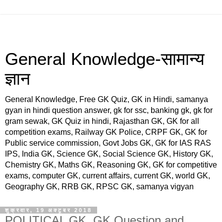
General Knowledge-सामान्य
ज्ञान
General Knowledge, Free GK Quiz, GK in Hindi, samanya
gyan in hindi question answer, gk for ssc, banking gk, gk for
gram sewak, GK Quiz in hindi, Rajasthan GK, GK for all
competition exams, Railway GK Police, CRPF GK, GK for
Public service commission, Govt Jobs GK, GK for IAS RAS
IPS, India GK, Science GK, Social Science GK, History GK,
Chemistry GK, Maths GK, Reasoning GK, GK for competitive
exams, computer GK, current affairs, current GK, world GK,
Geography GK, RRB GK, RPSC GK, samanya vigyan
शुक्रवार, 19 अक्टूबर 2018
POLITICAL GK, GK Question and