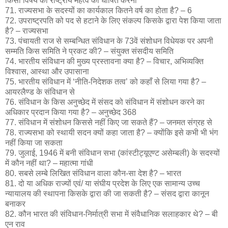
किसी विषय को राष्ट्रीय महत्व का घोषित करना
71. राज्यसभा के सदस्यों का कार्यकाल कितने वर्ष का होता है? – 6
72. उपराष्ट्रपति को पद से हटाने के लिए संकल्प किसके द्वारा पेश किया जाता
है? – राज्यसभा
73. पंचायती राज से सम्बन्धित संविधान के 73वें संशोधन विधेयक पर अपनी
सम्मति किस समिति ने प्रकट की? – संयुक्त संसदीय समिति
74. भारतीय संविधान की मुख्य प्रस्तावना क्या है? – विचार, अभिव्यक्ति
विश्वास, आस्था और उपासाना
75. भारतीय संविधान में ‘नीति-निदेशक तत्व’ को कहाँ से लिया गया है? –
आयरलैण्ड के संविधान से
76. संविधान के किस अनुच्छेद में संसद को संविधान में संशोधन करने का
अधिकार प्रदान किया गया है? – अनुच्छेद 368
77. संविधान में संशोधन किससे नहीं किए जा सकते हैं? – जनमत संग्रह से
78. राज्यसभा को स्थायी सदन क्यों कहा जाता है? – क्योंकि इसे कभी भी भंग
नहीं किया जा सकता
79. जुलाई, 1946 में बनी संविधान सभा (कांस्टीट्यूएण्ट असेम्बली) के सदस्यों
में कौन नहीं था? – महात्मा गांधी
80. सबसे लम्बे लिखित संविधान वाला कौन-सा देश है? – भारत
81. दो या अधिक राज्यों एवं/ या संघीय प्रदेश के लिए एक सामान्य उच्च
न्यायालय की स्थापना किसके द्वारा की जा सकती है? – संसद द्वारा कानून
बनाकर
82. कौन भारत की संविधान-निर्मात्री सभा में संवैधानिक सलाहकार थे? – बी
एन राव