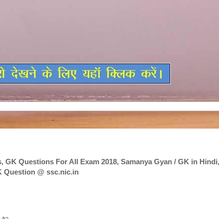
 GK Questions For All Exam 2018, Samanya Gyan / GK in Hindi
Question @ ssc.nic.in
GK Questions For All Exam 2018, Samanya Gyan / GK in Hindi, G
 @ ssc.nic.in