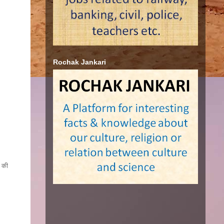
Rochak Jankari
य की