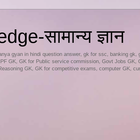
ge-सामान्य ज्ञान
ya gyan in hindi question answer, gk for ssc, banking gk, 
RPF GK, GK for Public service commission, Govt Jobs GK, 
easoning GK, GK for competitive exams, computer GK, curr