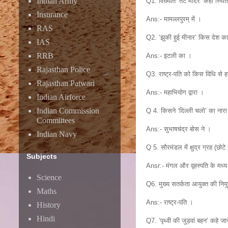
Indian Army
Q1. विख्यात ‘तट मंदिर’ कहाँ स्थित
Insurance
Ans:- मामल्लपुरम् में ।
RAS
Q2. ‘झुकी हुई मीनार’ किस देश का र
IAS
RRB
Ans:- इटली का ।
Rajasthan Police
Q3. राष्ट्र-पति को किस विधि से 
Rajasthan Patwari
Ans:- महाभियोग द्वारा ।
Indian Airforce
Indian Commission
Q 4. किसने ‘दिल्ली चलो’ का नारा
Committees
Ans:- सुभाषचंद्र बोस ने ।
Indian Navy
Q 5. सौरमंडल में क्षुद्र ग्रह (छोटे
Subjects
Ansr:- मंगल और वृहस्पति के मध्
Science
Q6. मुख्य सतर्कता आयुक्त की निय
Maths
Ans:- राष्ट्र-पति ।
History
Hindi
Q7. ‘पृथ्वी की जुड़वां बहन’ कहे जान