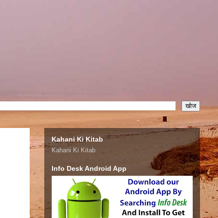
Kahani Ki Kitab
Kahani Ki Kitab
,
Info Desk Android App
eneral