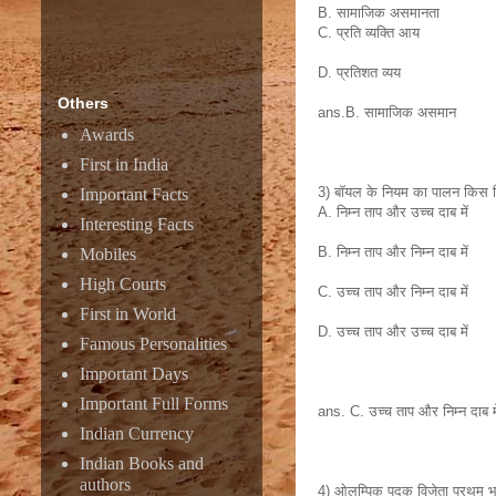
B. सामाजिक असमानता
C. प्रति व्यक्ति आय
D. प्रतिशत व्यय
Others
ans.B. सामाजिक असमान
Awards
First in India
3) बॉयल के नियम का पालन किस स्थ
Important Facts
A. निम्न ताप और उच्च दाब में
Interesting Facts
B. निम्न ताप और निम्न दाब में
Mobiles
High Courts
C. उच्च ताप और निम्न दाब में
First in World
D. उच्च ताप और उच्च दाब में
Famous Personalities
Important Days
Important Full Forms
ans. C. उच्च ताप और निम्न दाब मे
Indian Currency
Indian Books and
authors
4) ओलम्पिक पदक विजेता प्रथम भा