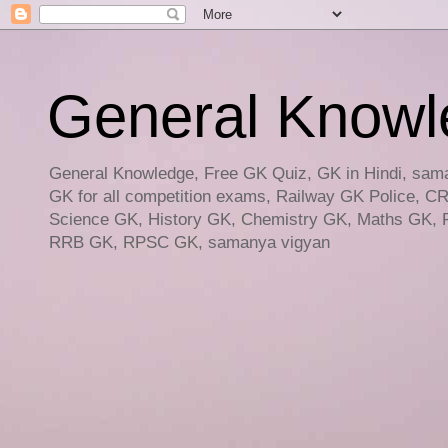
General Knowled
General Knowledge, Free GK Quiz, GK in Hindi, saman
GK for all competition exams, Railway GK Police, C
Science GK, History GK, Chemistry GK, Maths GK, R
RRB GK, RPSC GK, samanya vigyan