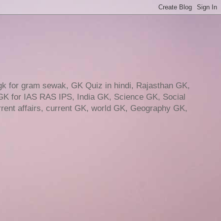
gk for gram sewak, GK Quiz in hindi, Rajasthan GK,
GK for IAS RAS IPS, India GK, Science GK, Social
ent affairs, current GK, world GK, Geography GK,