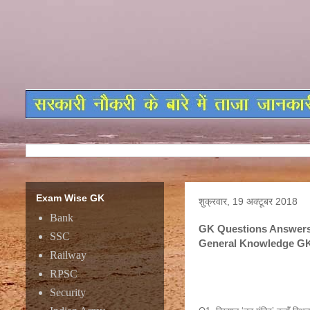
Exam Wise GK
शुक्रवार, 19 अक्टूबर 2018
Bank
GK Questions Answers,
SSC
General Knowledge GK 
Railway
RPSC
GK Questions Answers, 
Knowledge GK Question
Security