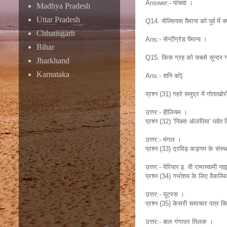
Answer:- पांचवां ।
Madhya Pradesh
Uttar Pradesh
Q14. सेल्सियस पैमाना को पूर्व में 
Chhatisgarh
Ans:- सेन्टीग्रेड पैमाना ।
Bihar
Q15. किस ग्रह को सबसे सुन्दर ग
Jharkhand
Karnataka
Ans:- शनि को|
प्रश्न (31) गहरे समुद्र में गोता
उत्तर:- हीलियम ।
प्रश्न (32) ‘निक्स ओलंपिया’ पर्वत
उत्तर:- मंगल ।
प्रश्न (33) द्रविड़ कड़गम के संस
उत्तर:- पेरियार इ. वी रामास्वामी 
प्रश्न (34) गर्भाशय के लिए वैकल्पिक
उत्तर:- यूटरस ।
प्रश्न (35) केसरी समाचार पत्र 
उत्तर:- बाल गंगाधर तिलक ।