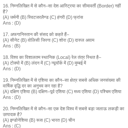
16. निम्नलिखित में से कौन–सा देश आस्ट्रिया का सीमावर्ती (Border) नहीं
है?
(A) जर्मनी (B) स्विटजरलैण्ड (C) हंगरी (D) फ्रांस
Ans : (D)
17. अफगानिस्तान की संसद को कहते हैं–
(A) सीनेट (B) वोलिसी जिरगा (C) शोरा (D) दारुल अवाम
Ans : (B)
18. विश्व का विशालतम स्थानिक (Local) रेल तंत्र स्थित है–
(A) टोक्यो में (B) लंदन में (C) न्यूयॉर्क में (D) मुम्बई में
Ans : (D)
19. निम्नलिखित में से एशिया का कौन–सा क्षेत्र सबसे अधिक जनसंख्या की
वार्षिक वृ​द्धि दर का अनुभव कर रहा है?
(A) दक्षिण एशिया (B) दक्षिण–पूर्व एशिया (C) मध्य एशिया (D) पश्चिम एशिया
Ans : (D)
20. निम्नलिखित में से कौन–सा एक देश विश्व में सबसे बड़ा जलाऊ लकड़ी का
उत्पादक है?
(A) इण्डोनेशिया (B) रूस (C) भारत (D) चीन
Ans : (C)