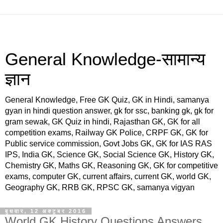
General Knowledge-सामान्य
ज्ञान
General Knowledge, Free GK Quiz, GK in Hindi, samanya
gyan in hindi question answer, gk for ssc, banking gk, gk for
gram sewak, GK Quiz in hindi, Rajasthan GK, GK for all
competition exams, Railway GK Police, CRPF GK, GK for
Public service commission, Govt Jobs GK, GK for IAS RAS
IPS, India GK, Science GK, Social Science GK, History GK,
Chemistry GK, Maths GK, Reasoning GK, GK for competitive
exams, computer GK, current affairs, current GK, world GK,
Geography GK, RRB GK, RPSC GK, samanya vigyan
बुधवार, 12 अक्टूबर 2016
World GK History Questions Answers