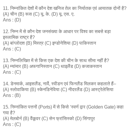
11. निम्नांकित देशों में कौन देश खनिज तेल का निर्यातक एवं आयातक दोनों है?
(A) चीन (B) रूस (C) यू. के. (D) यू. एस. ए.
Ans : (D)
12. निम्न में से कौन देश जनसंख्या के आधार पर विश्व का सबसे बड़ा
इस्लामिक राष्ट्र है?
(A) बांग्लोदश (B) मिस्त्र (C) इण्डोनेशिया (D) पाकिस्तान
Ans : (C)
13. निम्नलिखित में से किस एक देश की चीन के साथ सीमा नहीं है?
(A) म्यांमार (B) अफगानिस्तान (C) थाइलैंड (D) कजाकस्तान
Ans : (C)
14. डेनमार्क, आइसलैंड, नार्वे, स्वीडन एवं फिनलैंड मिलकर कहलाते हैं–
(A) स्लोवाकिया (B) स्केनडिनेविया (C) नीदरलैंड (D) आस्ट्रेलेसिया
Ans : (B)
15. निम्नांकित पत्तनों (Ports) में से किसे ‘स्वर्ण द्वार (Golden Gate) कहा
गया है?
(A) मेलबोर्न (B) वैंकूवर (C) सेन फ्रांसिस्को (D) सिंगापुर
Ans : (C)