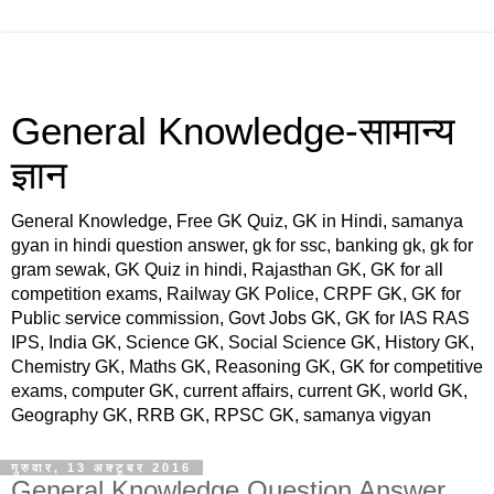
General Knowledge-सामान्य
ज्ञान
General Knowledge, Free GK Quiz, GK in Hindi, samanya
gyan in hindi question answer, gk for ssc, banking gk, gk for
gram sewak, GK Quiz in hindi, Rajasthan GK, GK for all
competition exams, Railway GK Police, CRPF GK, GK for
Public service commission, Govt Jobs GK, GK for IAS RAS
IPS, India GK, Science GK, Social Science GK, History GK,
Chemistry GK, Maths GK, Reasoning GK, GK for competitive
exams, computer GK, current affairs, current GK, world GK,
Geography GK, RRB GK, RPSC GK, samanya vigyan
गुरुवार, 13 अक्टूबर 2016
General Knowledge Question Answer