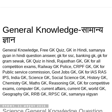
General Knowledge-सामान्य
ज्ञान
General Knowledge, Free GK Quiz, GK in Hindi, samanya
gyan in hindi question answer, gk for ssc, banking gk, gk for
gram sewak, GK Quiz in hindi, Rajasthan GK, GK for all
competition exams, Railway GK Police, CRPF GK, GK for
Public service commission, Govt Jobs GK, GK for IAS RAS
IPS, India GK, Science GK, Social Science GK, History GK,
Chemistry GK, Maths GK, Reasoning GK, GK for competitive
exams, computer GK, current affairs, current GK, world GK,
Geography GK, RRB GK, RPSC GK, samanya vigyan
मंगलवार, 11 अक्टूबर 2016
Science General Knowledge Question