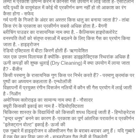
लैम्पों में प्रकाश उत्पन्न करने में कौनसी गैस उपयोग में लाई जाती है- ऐसीटलीन
यदि पृथ्वी के वायुमंडल में कोई भी प्रकीर्णन कण नहीं हो तो आकाश का रंग
कैसा होगा - सफेद
गर्म पानी के गिजरो के अंदर का अस्तर किस धातु का बनाया जाता है? - तांबा
किस रंग के प्रकाश का प्रकीर्णन सबसे अधिक होता है.- बैगनी
ब्लीचिंग पाउडर का रासायनिक नाम क्या है. - कैल्सियम हाइपोक्लोरेट
वनस्पति तेलों को संतृप्त वसाओं में बदलने के लिए किस गैस का प्रयोग किया
जाता है. - हाइड्रोजन
रेडियो एक्टिवता में बीटा किरणें होती हैं- ऋणावेशित
जल एक उत्तम विलायक है क्योंकि- इसका डाइइलेक्ट्रिक स्थिरांक अधिक है
ऊनी कपड़ों की शुष्क धुलाई (Dry Cleaning) में क्या उपयोग में लाया जाता
है? - बैंजीन
किसी परमाणु के रासायनिक गुण किस पर निर्भर करते हैं? - परमाणु क्रमांक पर
पुष्पों का अघ्ययन कहलाता है- एन्थोलॉजी
विज्ञापनों में प्रयुक्त रंगीन विसर्जन नलियों में कौन सी गैस प्रयोग में लाई जाती
है - निऑन
अमोनियम क्लोराइड का सामान्य नाम क्या है - नौसादर
क्यूरी किसकी इकाई का नाम है - रेडियोएक्टिवता
चिकित्सा शास्त्र के विद्यार्थियों को किसकी शपथ दिलाई जाती है - हिप्पोक्रेटस
"इन्द्र धनुष" बनने का कारण है- प्रकाश का पूर्ण आंतरिक परावर्तन व प्रकीर्णन
"इलेक्ट्रान वोल्ट" इकाई है- ऊर्जा की
एक गुब्बारे में हाइड्रोजन व ऑक्सीजन गैस के बराबर-बराबर अणु हैं। यदि गुब्बारे
में एक छेद कर दिया जाए तो - हाइड्रोजन गैस तेजी से निकलेगी